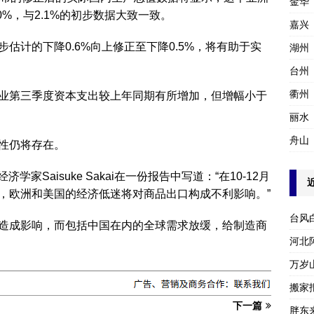
金华
%，与2.1%的初步数据大致一致。
嘉兴
估计的下降0.6%向上修正至下降0.5%，将有助于实
湖州
台州
衢州
业第三季度资本支出较上年同期有所增加，但增幅小于
丽水
舟山
性仍将存在。
ies高级经济学家Saisuke Sakai在一份报告中写道：“在10-12月
，欧洲和美国的经济低迷将对商品出口构成不利影响。”
台风
造成影响，而包括中国在内的全球需求放缓，给制造商
河北
万岁
搬家报
下一篇
胖东