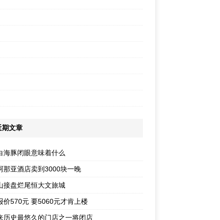
近期文章
白海豚闭眼意味着什么
阿那亚酒店卖到3000块一晚
山接盘烂尾恒大文旅城
价570元 要5060元才肯上楼
来历史最悠久的门店之一将闭店