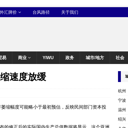
外汇牌价
台风路径
关于我们
贸易
商业
YIWU
政务
城市/地方
社会
收缩速度放缓
杭州
宁波
经济萎缩幅度可能略小于最初预估，反映民间部门资本投
温州
绍兴
公布的修正后的实际国内生产总值数据将显示，这个亚洲