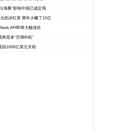
“白海豚”影响中国已成定局
1元的冰红茶 两年少赚了15亿
pSeek API即将大幅涨价
或将迎来“空调外机”
退回1000亿美元关税