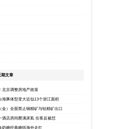
近期文章
！北京调整房地产政策
白海豚体型变大近似13个浙江面积
（金）全面禁止铜精矿与钴精矿出口
一酒店房间爬满床虱 住客反被怼
兔奶糖经典糖纸海外走红