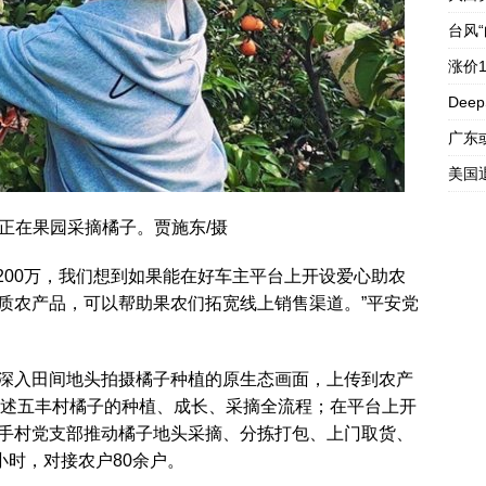
台风
涨价
Dee
广东
美国
在果园采摘橘子。贾施东/摄
00万，我们想到如果能在好车主平台上开设爱心助农
质农产品，可以帮助果农们拓宽线上销售渠道。”平安党
深入田间地头拍摄橘子种植的原生态画面，上传到农产
式讲述五丰村橘子的种植、成长、采摘全流程；在平台上开
手村党支部推动橘子地头采摘、分拣打包、上门取货、
小时，对接农户80余户。