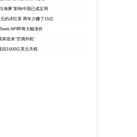
“白海豚”影响中国已成定局
1元的冰红茶 两年少赚了15亿
pSeek API即将大幅涨价
或将迎来“空调外机”
退回1000亿美元关税