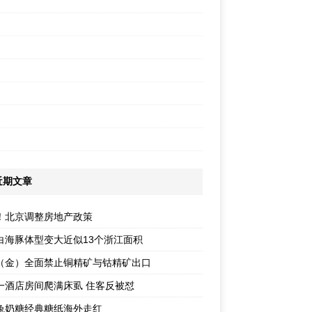
近期文章
！北京调整房地产政策
白海豚体型变大近似13个浙江面积
（金）全面禁止铜精矿与钴精矿出口
一酒店房间爬满床虱 住客反被怼
兔奶糖经典糖纸海外走红