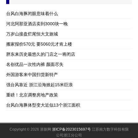
台风白海豚闭眼意味着什么
河北阿那亚酒店卖到3000块一晚
万岁山接盘烂尾恒大文旅城
搬家报价570元 要5060元才肯上楼
胖东来历史最悠久的门店之一将闭店
名创优品一次性内裤 颜面尽失
外国游客来中国扫货新特产
强台风靠近 浙江沿海掀起15米巨浪
重磅！北京调整房地产政策
台风白海豚体型变大近似13个浙江面积
Copyright © 2026 浙新网
浙ICP备2023015697号
江苏南方数字科技有限
公司浙江分公司