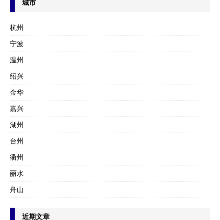
城市
杭州
宁波
温州
绍兴
金华
嘉兴
湖州
台州
衢州
丽水
舟山
近期文章