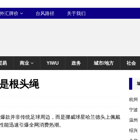
外汇牌价
台风路径
关于我们
贸易
商业
YIWU
政务
城市/地方
社会
是根头绳
杭州
宁波
出圈爆款并非传统足球周边，而是挪威球星哈兰德头上佩戴
温州
性能迅速引爆全网消费热潮。
绍兴