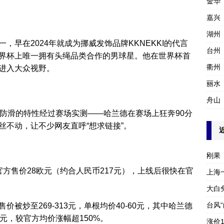
金华
嘉兴
湖州
早在2024年就成为挪威发饰品牌KKNEKKI的代言
台州
界杯上唯一拥有头绳品类合作的男球星。他在世界杯首
衢州
进入大众视野。
丽水
舟山
固防滑的特性经过赛场实测——哈兰德在赛场上狂奔90分
丝不动，让不少网友直呼“想求链接”。
刚果
方售价28欧元（约合人民币217元），上线后很快在官
上海
大白
台风
被炒至269-313元，单根均价40-60元，其中哈兰德
元，较官方均价涨幅超150%。
涨价