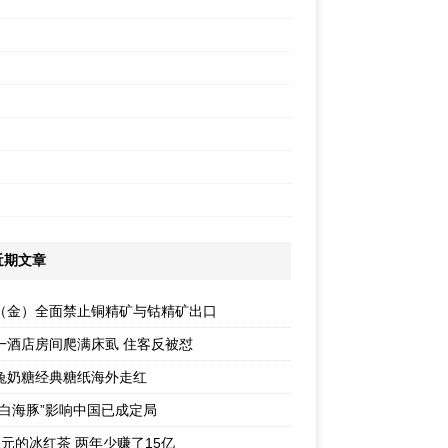
近期文章
（金）全面禁止铜精矿与钴精矿出口
一酒店房间爬满床虱 住客反被怼
兔奶糖经典糖纸海外走红
“白海豚”影响中国已成定局
1元的冰红茶 两年少赚了15亿