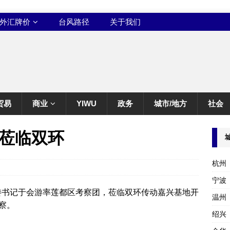
外汇牌价
台风路径
关于我们
贸易
商业
YIWU
政务
城市/地方
社会
莅临双环
杭州
宁波
区委书记于会游率莲都区考察团，莅临双环传动嘉兴基地开
温州
察。
绍兴