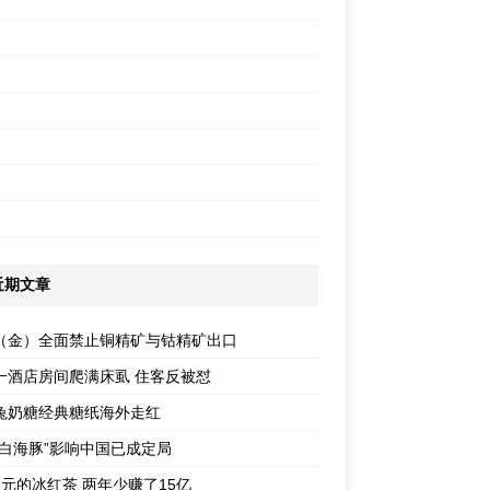
近期文章
（金）全面禁止铜精矿与钴精矿出口
一酒店房间爬满床虱 住客反被怼
兔奶糖经典糖纸海外走红
“白海豚”影响中国已成定局
1元的冰红茶 两年少赚了15亿