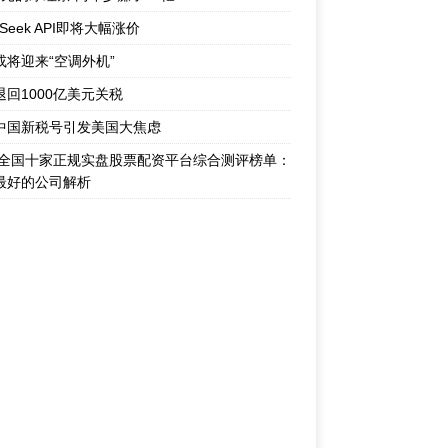
pSeek API即将大幅涨价
或将迎来“空调外机”
退回1000亿美元关税
中国新税号引发美国大焦虑
26全国十家正规实盘股票配资平台综合测评榜单：
最好的公司解析