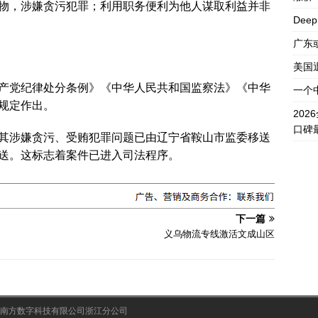
财物，涉嫌贪污犯罪‌；‌利用职务便利为他人谋取利益并非
Dee
广东
美国
共产党纪律处分条例》《中华人民共和国监察法》《中华
一个
规定作出。
20
口碑
，‌其涉嫌贪污、受贿犯罪问题已由辽宁省鞍山市监委移送
。这标志着案件已进入司法程序。‌‌‌‌
下一篇
义乌物流专线激活文成山区
南方数字科技有限公司浙江分公司