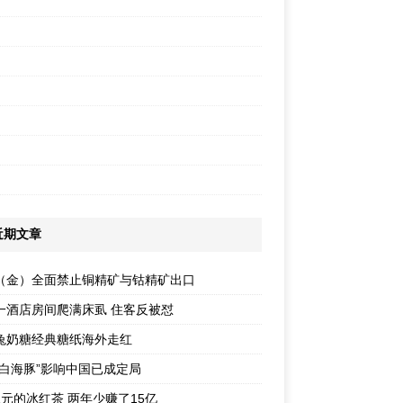
近期文章
（金）全面禁止铜精矿与钴精矿出口
一酒店房间爬满床虱 住客反被怼
兔奶糖经典糖纸海外走红
“白海豚”影响中国已成定局
1元的冰红茶 两年少赚了15亿