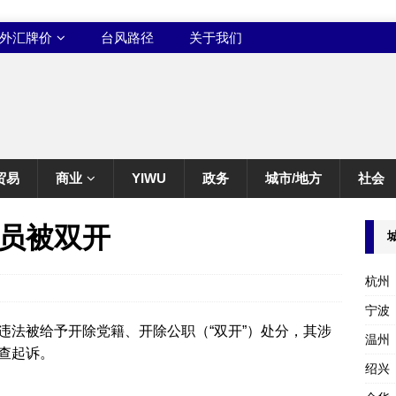
外汇牌价
台风路径
关于我们
贸易
商业
YIWU
政务
城市/地方
社会
员被双开
杭州
宁波
违法被给予开除党籍、开除公职（“双开”）处分，其涉
温州
查起诉。
绍兴