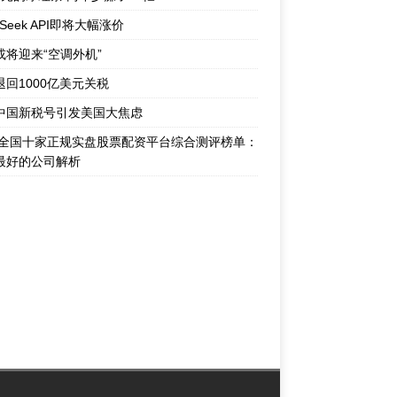
pSeek API即将大幅涨价
或将迎来“空调外机”
退回1000亿美元关税
中国新税号引发美国大焦虑
26全国十家正规实盘股票配资平台综合测评榜单：
最好的公司解析