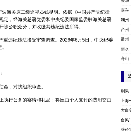
金华
嘉兴
是‌宁波海关原二级巡视员钱显明‌。依据《中国共产党纪律
规定，经海关总署党委和中央纪委国家监委驻海关总署
湖州
除公职处分‌，并‌收缴其违纪违法所得‌。
台州
衢州
涉嫌严重违纪违法接受审查调查。‌2026年6月5日‌，中央纪委
‌‌
丽水
舟山
‌
心使命，对抗组织审查‌。
刚果
公正执行公务的宴请和礼品‌；‌将应由个人支付的费用交由
上海
大白
台风
涨价