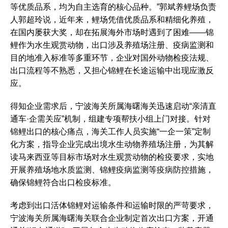
等优质品系，均为自主选育的核心品种。”郭斌养鲤场负责
人郭超玲说，近年来，鲤场凭借优质品系和精细化养殖，
在国内屡获大奖，却在拓展海外市场时遇到了困难——锦
鲤作为水生观赏动物，出口涉及养殖场注册、疫病监测和
目的地准入标准等多重环节，企业对国外动物检疫法规、
出口流程等不熟悉，又担心锦鲤在长途运输中出现应激反
应。
得知企业需求后，宁波海关所属海曙海关迅速启动“亲清直
通车·企需关应”机制，组建专项帮扶小组上门对接。针对
锦鲤出口的核心痛点，海关工作人员实施“一企一策”定制
化方案，指导企业完成出境水生动物养殖场注册，为其解
读马来西亚等目标市场对水生观赏动物的检疫要求，实地
开展养殖场地水质监测、锦鲤疫病监测等疫病防控措施，
确保锦鲤符合出口检疫标准。
考虑到出口活体锦鲤对运输条件和运输时限的严苛要求，
宁波海关所属海曙海关联合企业制定首次出口方案，开通