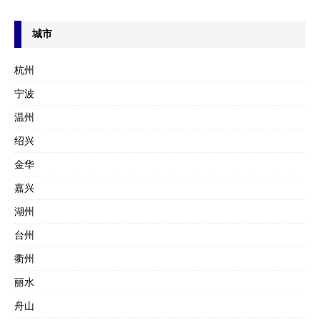
城市
杭州
宁波
温州
绍兴
金华
嘉兴
湖州
台州
衢州
丽水
舟山