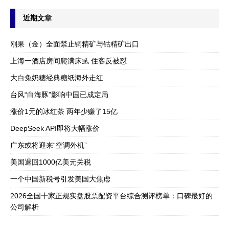
近期文章
刚果（金）全面禁止铜精矿与钴精矿出口
上海一酒店房间爬满床虱 住客反被怼
大白兔奶糖经典糖纸海外走红
台风“白海豚”影响中国已成定局
涨价1元的冰红茶 两年少赚了15亿
DeepSeek API即将大幅涨价
广东或将迎来“空调外机”
美国退回1000亿美元关税
一个中国新税号引发美国大焦虑
2026全国十家正规实盘股票配资平台综合测评榜单：口碑最好的
公司解析