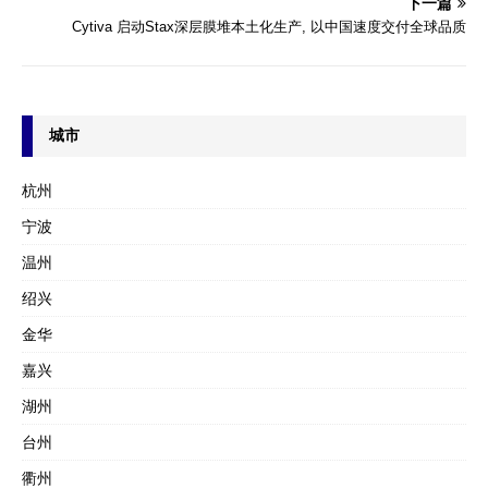
下一篇
Cytiva 启动Stax深层膜堆本土化生产, 以中国速度交付全球品质
城市
杭州
宁波
温州
绍兴
金华
嘉兴
湖州
台州
衢州