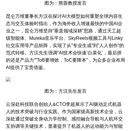
图为：熊蓉教授发言
昆仑万维董事长方汉在探讨AI大模型如何重塑全球内容生
态与交互体验时指出，作为海外收入增速最快的中国AI企
业之一，昆仑万维坚持”垂直领域深耕”思路，通过天工超
级智能体、Mureka音乐平台、SkyReels视频工具与Linky
社交应用等产品矩阵，实现了从”专业生成”到”人人创作”的
范式转移。方汉先生强调”AI技术会快速’白菜化’，最后拼
的还是产品力””ToB要增效，ToC要降本”，为众多企业布局
AI提供了宝贵借鉴。
图为：方汉先生发言
云深处科技联合创始人&CTO李超展示了AI驱动足式机器
人的技术突破与行业实践。作为国家级高新技术企业，云
深处通过突破全身动力学控制、感控融合导航与人机环交
互协调等关键技术，显著提升了机器人的运动能力与智能