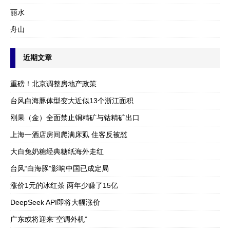
丽水
舟山
近期文章
重磅！北京调整房地产政策
台风白海豚体型变大近似13个浙江面积
刚果（金）全面禁止铜精矿与钴精矿出口
上海一酒店房间爬满床虱 住客反被怼
大白兔奶糖经典糖纸海外走红
台风“白海豚”影响中国已成定局
涨价1元的冰红茶 两年少赚了15亿
DeepSeek API即将大幅涨价
广东或将迎来“空调外机”