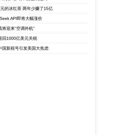
1元的冰红茶 两年少赚了15亿
pSeek API即将大幅涨价
或将迎来“空调外机”
退回1000亿美元关税
中国新税号引发美国大焦虑