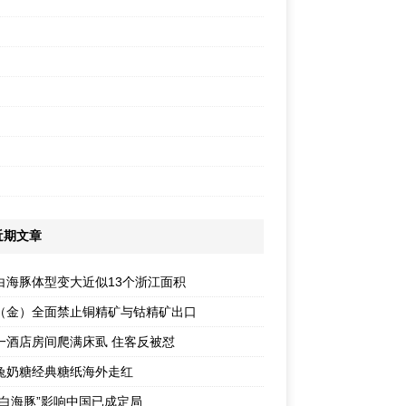
近期文章
白海豚体型变大近似13个浙江面积
（金）全面禁止铜精矿与钴精矿出口
一酒店房间爬满床虱 住客反被怼
兔奶糖经典糖纸海外走红
“白海豚”影响中国已成定局