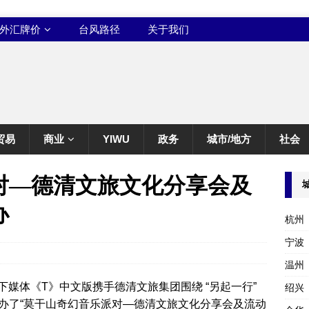
外汇牌价
台风路径
关于我们
贸易
商业
YIWU
政务
城市/地方
社会
对—德清文旅文化分享会及
办
杭州
宁波
温州
旗下媒体《T》中文版携手德清文旅集团围绕 “另起一行”
绍兴
办了“莫干山奇幻音乐派对—德清文旅文化分享会及流动