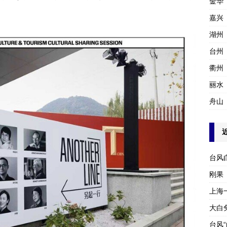
金华
嘉兴
湖州
台州
衢州
丽水
舟山
台风
刚果
上海
大白
台风