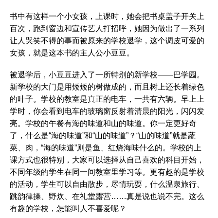
书中有这样一个小女孩，上课时，她会把书桌盖子开关上
百次，跑到窗边和宣传艺人打招呼，她因为做出了一系列
让人哭笑不得的事而被原来的学校退学，这个调皮可爱的
女孩，就是这本书的主人公小豆豆。
被退学后，小豆豆进入了一所特别的新学校——巴学园。
新学校的大门是用矮矮的树做成的，而且树上还长着绿色
的叶子。学校的教室是真正的电车，一共有六辆。早上上
学时，你会看到电车的玻璃窗反射着清晨的阳光，闪闪发
亮。学校的午餐有海的味道和山的味道。你一定更好奇
了，什么是“海的味道”和“山的味道”？“山的味道”就是蔬
菜、肉，“海的味道”则是鱼、红烧海味什么的。学校的上
课方式也很特别，大家可以选择从自己喜欢的科目开始，
不同年级的学生在同一间教室里学习等。更有趣的是学校
的活动，学生可以自由散步，尽情玩耍，什么温泉旅行、
跳韵律操、野炊、在礼堂露营……真是说也说不完。这么
有趣的学校，怎能叫人不喜爱呢？