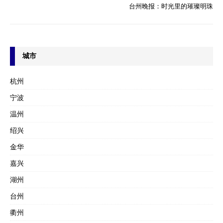
台州晚报：时光里的璀璨明珠
城市
杭州
宁波
温州
绍兴
金华
嘉兴
湖州
台州
衢州