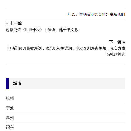
上一篇
越剧史诗《胆剑千秋》：演绎古越千年文脉
下一篇
电动剃须刀高效净剃，吹风机智护温润，电动牙刷净齿护龈，凭实力成
为礼赠首选
城市
杭州
宁波
温州
绍兴