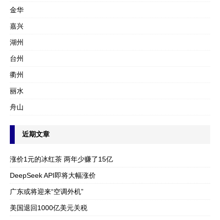
金华
嘉兴
湖州
台州
衢州
丽水
舟山
近期文章
涨价1元的冰红茶 两年少赚了15亿
DeepSeek API即将大幅涨价
广东或将迎来“空调外机”
美国退回1000亿美元关税