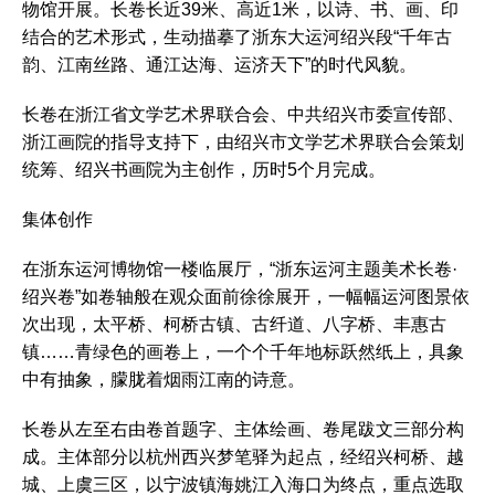
物馆开展。长卷长近39米、高近1米，以诗、书、画、印
结合的艺术形式，生动描摹了浙东大运河绍兴段“千年古
韵、江南丝路、通江达海、运济天下”的时代风貌。
长卷在浙江省文学艺术界联合会、中共绍兴市委宣传部、
浙江画院的指导支持下，由绍兴市文学艺术界联合会策划
统筹、绍兴书画院为主创作，历时5个月完成。
集体创作
在浙东运河博物馆一楼临展厅，“浙东运河主题美术长卷·
绍兴卷”如卷轴般在观众面前徐徐展开，一幅幅运河图景依
次出现，太平桥、柯桥古镇、古纤道、八字桥、丰惠古
镇……青绿色的画卷上，一个个千年地标跃然纸上，具象
中有抽象，朦胧着烟雨江南的诗意。
长卷从左至右由卷首题字、主体绘画、卷尾跋文三部分构
成。主体部分以杭州西兴梦笔驿为起点，经绍兴柯桥、越
城、上虞三区，以宁波镇海姚江入海口为终点，重点选取