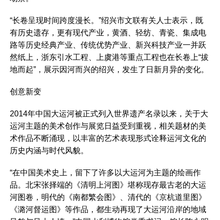
“长卷呈现时间跨度漫长。”绍兴市文联有关人士表示，既
有历史遗存，更有现代产业，黄酒、轻纺、青瓷、集成电
路等历史经典产业、传统优势产业、新兴科技产业一并跃
然纸上，浙东引水工程、上虞港等重点工程也在长卷上“拔
地而起”，展示因河而兴的绍兴，发生了日新月异的变化。
创意新变
2014年中国大运河被正式列入世界遗产名录以来，关于大
运河主题的美术创作与展览日益受到重视，相关题材的美
术作品不断涌现，以丰富的艺术表现形式诠释运河文化的
历史内涵与时代风貌。
“在中国美术史上，留下了许多以大运河为主题的绘画作
品。北宋张择端的《清明上河图》堪称现存最古老的大运
河图卷，明代的《南都繁会图》、清代的《京杭道里图》
《潞河督运图》等作品，都生动再现了大运河沿岸的地域