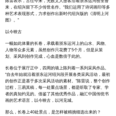
陈雷表示，古往今来，无数文人墨客沿着浙东运河纷至沓
来，在绍兴留下不少传世名作。“我们运用了诗词画印等多
种艺术表现形式，力求创作出新时代绍兴版的《清明上河
图》。”
以今映古
一幅如此体量的长卷，承载着浙东运河上的山水、风物、
人物等众多元素，虽然创作只花费了5个月，但是从策
划、采风到创作完成，心血是数倍于此的。
长卷位于展厅正中，四周的墙上陈列着一系列采风作品。
“自去年始就沿着浙东运河绍兴段开展各类采风活动，最初
的创作正是基于多次采风活动的素材。”陈雷说，整个创作
过程，三易其稿，每一处重点场景，都是听取了专家、学
者的真知灼见的。借鉴了其他优秀作品，融汇中国传统书
画的艺术语言，以今映古，以河见城。
那么，长卷上40处景点，是怎样被精挑细选出来的？