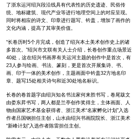
了浙东运河绍兴段沿线具有代表性的历史遗迹、民俗传
统、地标建筑、现代产业等进行地理空间上的对应呈现。
同时将相应的诗文、印章进行题写、钤盖，增加了画作的
文化内涵，提高了其审美价值。
“长卷历时5个月完成，创造了绍兴本土美术创作史上的诸
多首次。”绍兴市文联有关人士介绍，长卷创作重点场景近
40处，这在绍兴书画界有关运河主题的创作中是首次，有
23人参与绘画、书法、篆刻，更是首次开展集诗、书、
画、印于一体的美术创作，主题画面中钤盖32方地名印
章、题写15处相关诗句和近30处地名标识。
长卷的卷首题字由绍兴知名书法家何来胜书写，卷尾跋文
由娄东昇书写，两人都是兰亭创作奖得主，主体画面、人
物由国家艺术基金获得者、浙江美术“名家孵化计划”入选
作者吕国钢担任主创，山水由绍兴书画院院长、浙江美术
“新峰计划”入选作者陈雷担任主创。