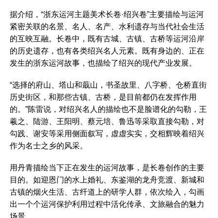
据介绍，“浙东运河主题美术长卷·绍兴卷”主要描绘与运河
紧密关联的名景、名人、名产、水利遗存与当代社会生活
的互映互融。长卷中，既有古城、古镇、古桥等运河沿岸
的历史遗存，也有各类绍兴名人元素。既有身边的、正在
发生的浙东运河故事，也描绘了绍兴的现代产业发展。
“选择的府山、塔山和蕺山，书圣故里、八字桥、仓桥直街
历史街区，和那些古镇、古桥，是目前都仍在发挥作用
的。”陈雷说，对绍兴名人的描绘也不是脸谱化的勾勒，王
羲之、陆游、王阳明、蔡元培、鲁迅等采取直接勾勒，对
勾践、谢安等采用侧面叙写，虚虚实实，交相辉映着绍兴
作为名士之乡的风采。
用丹青描绘当下正在发生的运河故事，是长卷创作的主要
目的。如迎恩门的水上婚礼、东鉴湖的龙舟竞渡、新城和
古镇的烟火生活、古纤道上的研学人群，依次绘入，勾画
出一个个运河保护利用过程中活化传承、文旅融合的魅力
场景。