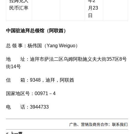
拉姆兑人
年2
民币汇率
月23
日
中国驻迪拜总领馆（阿联酋）
总 领 事：杨伟国（Yang Weiguo）
地 址：迪拜市萨法二区乌姆阿勒施义夫大街357区8号
街14号
信 箱：9348，迪拜，阿联酋
国家地区号：00971－4
电 话：3944733
上一篇