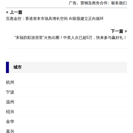
上一篇
百惠金控：香港资本市场具增长空间 AI新股建立正向循环
下一篇
“宋福韵彩游浙里”火热出圈！中奖人次已超5万，快来参与赢好礼！
城市
杭州
宁波
温州
绍兴
金华
嘉兴