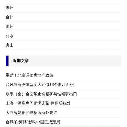
湖州
台州
衢州
丽水
舟山
近期文章
重磅！北京调整房地产政策
台风白海豚体型变大近似13个浙江面积
刚果（金）全面禁止铜精矿与钴精矿出口
上海一酒店房间爬满床虱 住客反被怼
大白兔奶糖经典糖纸海外走红
台风“白海豚”影响中国已成定局