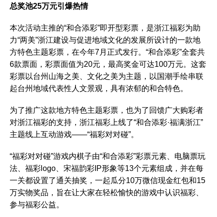
总奖池25万元引爆热情
本次活动主推的“和合添彩”即开型彩票，是浙江福彩为助
力“两美”浙江建设与促进地域文化的发展所设计的一款地
方特色主题彩票，在今年7月正式发行。“和合添彩”全套共
6款票面，彩票面值为20元，最高奖金可达100万元。这套
彩票以台州山海之美、文化之美为主题，以国潮手绘串联
起台州地域代表性人文景观，具有浓郁的和合特色。
为了推广这款地方特色主题彩票，也为了回馈广大购彩者
对浙江福彩的支持，浙江福彩上线了“和合添彩·福满浙江”
主题线上互动游戏——“福彩对对碰”。
“福彩对对碰”游戏内棋子由“和合添彩”彩票元素、电脑票玩
法、福彩logo、宋福韵彩IP形象等13个元素组成，并在每
一关都设置了通关抽奖，一起瓜分10万微信现金红包和15
万实物奖品，旨在让大家在轻松愉快的游戏中认识福彩、
参与福彩公益。