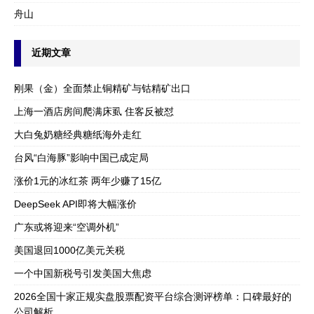
舟山
近期文章
刚果（金）全面禁止铜精矿与钴精矿出口
上海一酒店房间爬满床虱 住客反被怼
大白兔奶糖经典糖纸海外走红
台风“白海豚”影响中国已成定局
涨价1元的冰红茶 两年少赚了15亿
DeepSeek API即将大幅涨价
广东或将迎来“空调外机”
美国退回1000亿美元关税
一个中国新税号引发美国大焦虑
2026全国十家正规实盘股票配资平台综合测评榜单：口碑最好的
公司解析