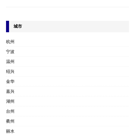
城市
杭州
宁波
温州
绍兴
金华
嘉兴
湖州
台州
衢州
丽水