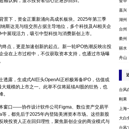
超额认购，显示投资者信心正逐步回归。
金华
嘉兴
背景下，资金正重新涌向高成长板块。2025年第三季
湖州
美国纳斯达克与纽交所占据主导地位，多个科技及AI相关企
台州
竞争中展现活力，吸引中型科技与消费新创上市。
衢州
的终点，更是加速创新的起点。新一轮IPO热潮反映出投
丽水
企业在上市过程中，不仅获取资本支持，也通过市场曝
舟山
。
透露，生成式AI巨头OpenAI正积极筹备IPO，估值或
最大规模的上市之一。此举不仅将延续AI股的狂热，也
台风
峰。
刚果
本窗口——协作设计软件公司Figma、数位资产交易平
上海
larna等，都先后于2025年内登陆美洲资本市场。这些新股
大白
反映投资人正在回归理性，聚焦新创企业的商业模式与
台风