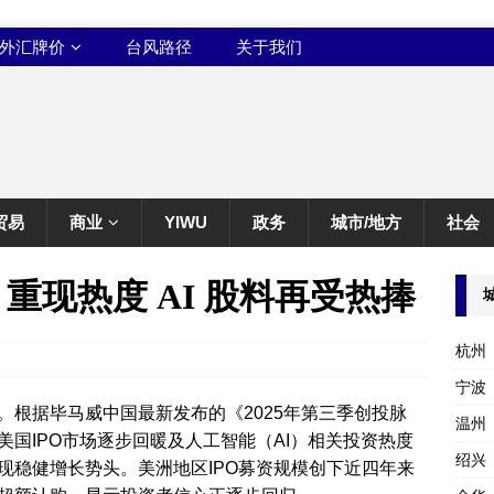
外汇牌价
台风路径
关于我们
贸易
商业
YIWU
政务
城市/地方
社会
 重现热度 AI 股料再受热捧
杭州
宁波
。根据毕马威中国最新发布的《2025年第三季创投脉
温州
国IPO市场逐步回暖及人工智能（AI）相关投资热度
绍兴
现稳健增长势头。美洲地区IPO募资规模创下近四年来