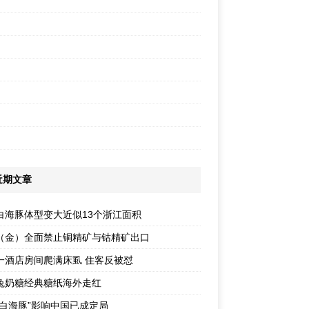
近期文章
白海豚体型变大近似13个浙江面积
（金）全面禁止铜精矿与钴精矿出口
一酒店房间爬满床虱 住客反被怼
兔奶糖经典糖纸海外走红
“白海豚”影响中国已成定局