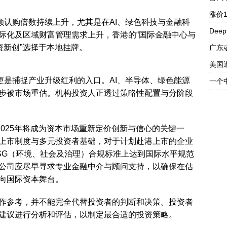
涨价
额认购倍数持续上升，尤其是在AI、绿色科技与金融科
Dee
际化及区域财富管理需求上升，香港的“国际金融中心与
资新创”选择于本地挂牌。
广东
美国
更是捕捉产业升级红利的入口。AI、半导体、绿色能源
一个
步被市场重估。机构投资人正透过策略性配置与分阶段
2025年将成为资本市场重新定价创新与信心的关键一
上市制度与多元投资者基础，对于计划赴港上市的企业
SG（环境、社会及治理）合规标准上达到国际水平规范
公司应尽早寻求专业金融中介与顾问支持，以确保在估
向国际资本舞台。
作参考，并不能完全代替投资者的判断和决策。投资者
建议进行分析和评估，以制定最合适的投资策略。