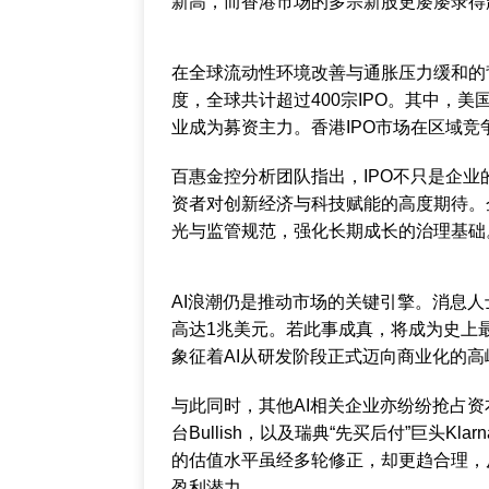
新高，而香港市场的多宗新股更屡屡录得
在全球流动性环境改善与通胀压力缓和的
度，全球共计超过400宗IPO。其中，
业成为募资主力。香港IPO市场在区域
百惠金控分析团队指出，IPO不只是企业
资者对创新经济与科技赋能的高度期待。
光与监管规范，强化长期成长的治理基础
AI浪潮仍是推动市场的关键引擎。消息人士
高达1兆美元。若此事成真，将成为史上
象征着AI从研发阶段正式迈向商业化的高
与此同时，其他AI相关企业亦纷纷抢占资
台Bullish，以及瑞典“先买后付”巨头K
的估值水平虽经多轮修正，却更趋合理，
盈利潜力。