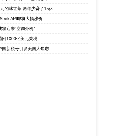
1元的冰红茶 两年少赚了15亿
pSeek API即将大幅涨价
或将迎来“空调外机”
退回1000亿美元关税
中国新税号引发美国大焦虑