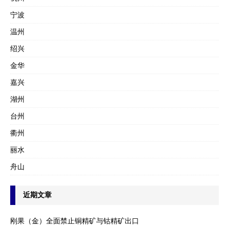
宁波
温州
绍兴
金华
嘉兴
湖州
台州
衢州
丽水
舟山
近期文章
刚果（金）全面禁止铜精矿与钴精矿出口