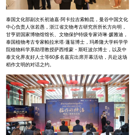
泰国文化部副次长初迪嘉·阿卡拉吉索帕昆，曼谷中国文化
中心负责人张若愚，浙江省文物考古研究所所长方向明，
甘亨碧国家博物馆馆长、文物保护特级专家诗琳·媛雅迪，
泰国植物考古专家帕拉米塔·蓬翁博士，玛希隆大学科学学
院植物科学系助理教授萨西维蒙・斯旺波尔博士，以及中
泰文化界友好人士等60多名嘉宾出席开幕活动，共赴这场
稻作文明的对话之约。