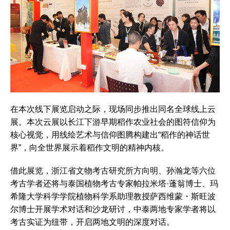
在本次线下展览启动之际，现场同步推出同名全球线上云
展。本次云展以长江下游早期稻作农业社会的图符信仰为
核心视觉，用线绘艺术与信仰图腾构建出“稻作的神话世
界”，向全世界展示着稻作文明的精神内核。
借此展览，浙江省文物考古研究所方向明、孙瀚龙等六位
考古学者还将与泰国植物考古专家帕拉米塔·蓬翁博士、玛
希隆大学科学学院植物科学系助理教授萨西维蒙・斯旺波
尔博士开展学术对话和沙龙研讨，中泰两地专家学者将以
考古实证为纽带，开启两地文明的深度对话。