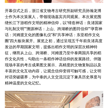
开幕仪式之后，浙江省文物考古研究所副研究员孙瀚龙博
士作为本次策展人，带领现场嘉宾共同观展。本次展览围
绕长江下游稻作文明的精神信仰，以“缔造神话：良渚国家
与礼制文明”“溯源神话：上山、跨湖桥的图符信仰”“孕育神
话：河姆渡文化的图像礼仪”和“共享神话：东亚稻作文化
圈”四大板块展开。展览之初，通过呈现五千年前良渚高度
发达的早期国家文明，提炼出稻作文明的深层次精神特
征，继而从上山、跨湖桥、河姆渡乃至中泰两国共享的稻
作文化共性，勾勒出一条稻作神话信仰的发展路径。伴随
现场丰富的考古成果图文展示、高精度的文物复制品以及
丰富的文化互动内容，让观念信仰变得可触可感，让文明
对话突破疆界，为中泰的人文交流沉淀下兼具历史厚度与
精神温度的文化记忆。