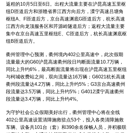
返程的10月5日至6日。出程大流量主要在沪昆高速五里枢
纽D匝道后方和浙赣省界江西方向后方，溧宁高速吕塘角
枢纽A、F匝道后方，京台高速渊底G匝道后方，杭长高速
江西方向龙顶服务区和芹源岭隧道后方；返程大流量主要
集中在京台高速五里枢纽E、C匝道后方，杭长高速渊底枢
纽B匝道后方。
衢州管理中心预测，衢州境内402公里高速中，此次假期
流量最大的G60沪昆高速衢州段日均断面流量10.7万辆，
同比上升约6%，最高断面流量将出现在沪昆高速五里枢纽
与柯城收费站之间，双向流量达16万辆；G6021杭长高速
衢州段流量达4.2万辆，同比上升约5%；G3京台高速衢州
段流量达3.5万辆，同比上升约5%；G4012溧宁高速衢州
段流量达3.4万辆，同比上升约4%。
为守护社会公众假期美好出行，衢州管理中心将在全线
402公里高速设置清障施救驻点53个，投入各类清障施救
车辆、设备共101台（套）和390余名保畅人员，并积极联