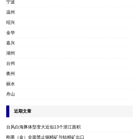
宁波
温州
绍兴
金华
嘉兴
湖州
台州
衢州
丽水
舟山
近期文章
台风白海豚体型变大近似13个浙江面积
刚果（金）全面禁止铜精矿与钴精矿出口