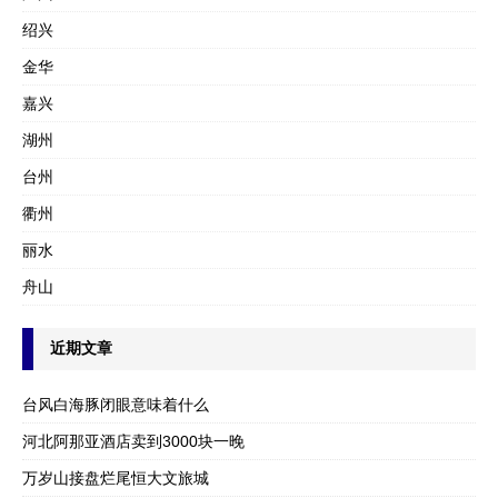
绍兴
金华
嘉兴
湖州
台州
衢州
丽水
舟山
近期文章
台风白海豚闭眼意味着什么
河北阿那亚酒店卖到3000块一晚
万岁山接盘烂尾恒大文旅城