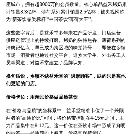
座城市，拥有超8000万的会员数量。核心单品益禾烤奶累
计销量8.3亿杯，薄荷系列累计销量2.5亿杯，被央视网称
为“新茶饮品类标杆”“中国茶饮‘薄荷大王’”。
这些数字背后，是益禾堂多年来在产品研发、门店运营、
供应链管理上的持续打磨。烤奶的独特焦香、薄荷系列的
清爽记忆点，早已成为跨区域的味觉符号——即便在乡镇
市场，消费者也通过社交平台、返乡大学生、外出务工人
员等渠道，对益禾堂建立了品牌认知。
换句话说，乡镇不缺益禾堂的“隐形顾客”，缺的只是离他
们更近的门店。
价格卡位：用亲民价格做品质茶饮
在“价格与品质”的坐标系中，益禾堂精准卡位了一个兼顾
两者的“高质价比”区间，将价格带控制在4-15元之间，主
力产品集中在8-12元。这一价位在茶饮市场中形成了鲜明
的标签——品质感向上看齐，价格却保持亲民。