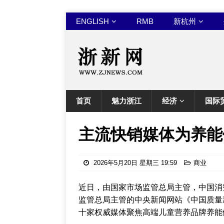
ENGLISH
RMB
新杭州
首页
魅力浙江
经济
国际
主流快销媒体为养能
2026年5月20日 星期三 19:59
商业
近日，由国家市场监管总局主管，中国消
监管总局主管的中央新闻网站《中国质量
十家权威媒体聚焦高端儿童营养品牌养能