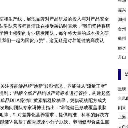
金华
嘉兴
室和生产线，展现品牌对产品研发的投入与对产品安全
湖州
队驻队营养师吕清政在接受采访时表示，“我们坚持将研
台州
学博士领衔的专业研发团队，每年将大量的成本投入研
衢州
让我们一起为国货点赞”，这无疑是对养能健的高度认
丽水
舟山
关注养能健品牌“焕新”转型情况，养能健从“流量王者”
重磅
提到：“品牌全线产品均以严苛标准进行管控，构建起坚
台风
大单品DHA藻油叶黄素酯凝胶糖果，凭借硬核配方成为
研发顾问团队专家冯博士指出：“养能健已形成覆盖眼脑
刚果
矩阵，针对差异化营养需求，提供精准、科学的解决方
上海
养能健V-氨基丁酸骨胶原小分子肽饮、养能健即食益生菌
大白