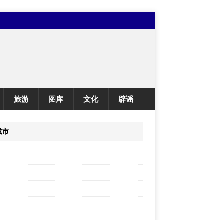
旅游
图库
文化
辟谣
城市