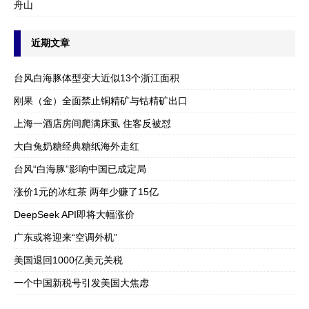
舟山
近期文章
台风白海豚体型变大近似13个浙江面积
刚果（金）全面禁止铜精矿与钴精矿出口
上海一酒店房间爬满床虱 住客反被怼
大白兔奶糖经典糖纸海外走红
台风“白海豚”影响中国已成定局
涨价1元的冰红茶 两年少赚了15亿
DeepSeek API即将大幅涨价
广东或将迎来“空调外机”
美国退回1000亿美元关税
一个中国新税号引发美国大焦虑