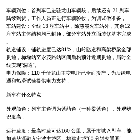
‌车辆到位‌：首列车已进驻龙山车辆段，后续还有 21 列车
陆续到货，工作人员正进行车辆验收，为调试做准备 。
‌车站建设‌：全线 13 座车站中，除慈溪火车站外，其余‌12
座车站主体结构均已封顶‌，部分车站外立面装修基本完成
。
‌轨道铺设‌：铺轨进度已达‌81%‌，山岭隧道和高架桥梁全部
贯通，梅堰站至永茂路站区间盾构预计近期贯通，届时全
线实现“洞通”。
‌电力保障‌：110 千伏龙山主变电所已全面投产，为后续电
通和热滑试验提供电力支持 。‌‌
新车有什么特点
‌外观颜色‌：列车主色调为‌紫菂色‌（一种柔紫色），外观辨
识度高 。‌‌
‌运行速度‌：最高时速可达‌160 公里‌，属于市域 A 型车，能
加速慈溪融入宁波主城区，构建市域”60 分钟交通圈”。‌‌