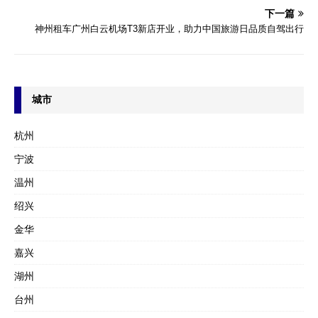
下一篇
神州租车广州白云机场T3新店开业，助力中国旅游日品质自驾出行
城市
杭州
宁波
温州
绍兴
金华
嘉兴
湖州
台州