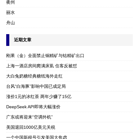
衢州
丽水
舟山
近期文章
刚果（金）全面禁止铜精矿与钴精矿出口
上海一酒店房间爬满床虱 住客反被怼
大白兔奶糖经典糖纸海外走红
台风“白海豚”影响中国已成定局
涨价1元的冰红茶 两年少赚了15亿
DeepSeek API即将大幅涨价
广东或将迎来“空调外机”
美国退回1000亿美元关税
一个中国新税号引发美国大焦虑