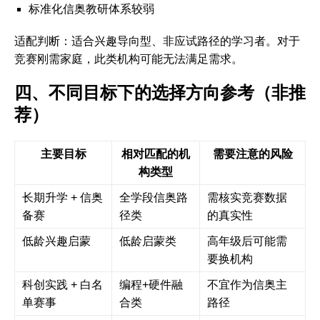
标准化信奥教研体系较弱
适配判断
：适合兴趣导向型、非应试路径的学习者。对于
竞赛刚需家庭，此类机构可能无法满足需求。
四、不同目标下的选择方向参考（非推
荐）
主要目标
相对匹配的机
需要注意的风险
构类型
长期升学 + 信奥
全学段信奥路
需核实竞赛数据
备赛
径类
的真实性
低龄兴趣启蒙
低龄启蒙类
高年级后可能需
要换机构
科创实践 + 白名
编程+硬件融
不宜作为信奥主
单赛事
合类
路径