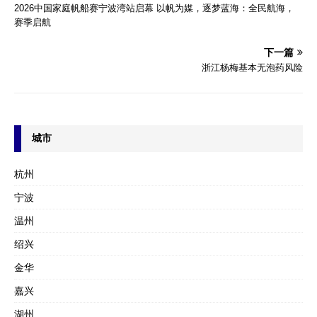
2026中国家庭帆船赛宁波湾站启幕 以帆为媒，逐梦蓝海：全民航海，
赛季启航
下一篇
浙江杨梅基本无泡药风险
城市
杭州
宁波
温州
绍兴
金华
嘉兴
湖州