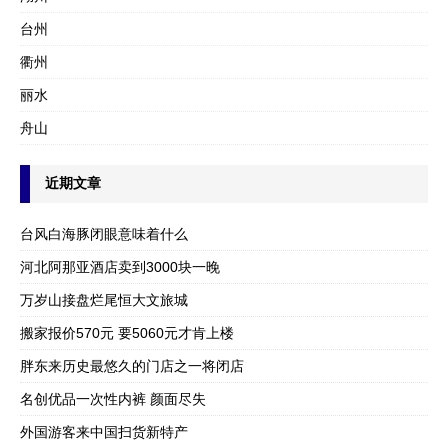
台州
衢州
丽水
舟山
近期文章
台风白海豚闭眼意味着什么
河北阿那亚酒店卖到3000块一晚
万岁山接盘烂尾恒大文旅城
搬家报价570元 要5060元才肯上楼
胖东来历史最悠久的门店之一将闭店
名创优品一次性内裤 颜面尽失
外国游客来中国扫货新特产