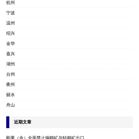
杭州
宁波
温州
绍兴
金华
嘉兴
湖州
台州
衢州
丽水
舟山
近期文章
刚果（金）全面禁止铜精矿与钴精矿出口