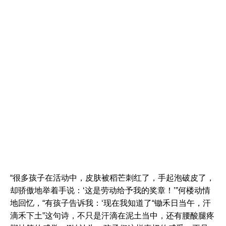
“很多孩子在活动中，皮肤被稻芒刺红了，手起泡破皮了，
却骄傲地举着手说：‘这是劳动给予我的奖章！’”何楼动情
地回忆，“有孩子告诉我：‘现在我知道了“锄禾日当午，汗
滴禾下土”这句诗，不只是汗滴在泥土当中，还有腰酸腿疼