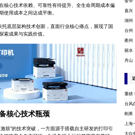
金华
在核心技术依赖、可靠性有待提升、全生命周期成本偏
嘉兴
期使用成本之间达成平衡。
湖州
，依托底层架构技术创新，直面行业核心痛点，展现了国
台州
探索成果与实践价值。
衢州
丽水
舟山
重磅
台风
备核心技术瓶颈
刚果
上海
超激鼓”的技术突破，一方面源于搭载自主研发的打印引
大白