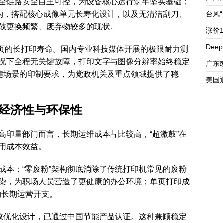
全链路安全自主可控，为设备核心运行筑牢坚实基础；
架构，搭配核心成像单元长寿化设计，以及无清洁刮刀、
台风
鼓更换频繁、废弃物较多的现状。
涨价
Dee
0页的长打印寿命。国内专业科技媒体开展的极限耐力测
况下全程无关键故障，打印文字与图像分辨率始终稳定
广东
等关键场景的印制要求，为党政机关及重点领域提供了稳
美国
经济性与环保性
高印量部门而言，长期运维成本占比较高，“超激鼓”在
用成本效益。
成本；“零废粉”架构彻底消除了传统打印机常见的废粉
染，为职场人员营造了更健康的办公环境；单页打印成
约长期运营开支。
能效优化设计，已通过中国节能产品认证。这种兼顾稳定