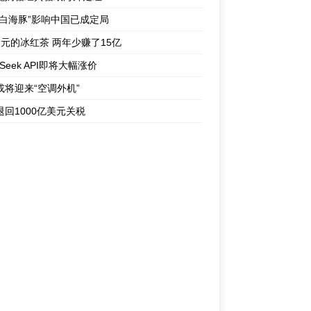
“白海豚”影响中国已成定局
1元的冰红茶 两年少赚了15亿
pSeek API即将大幅涨价
或将迎来“空调外机”
退回1000亿美元关税