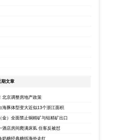
近期文章
！北京调整房地产政策
白海豚体型变大近似13个浙江面积
（金）全面禁止铜精矿与钴精矿出口
一酒店房间爬满床虱 住客反被怼
兔奶糖经典糖纸海外走红