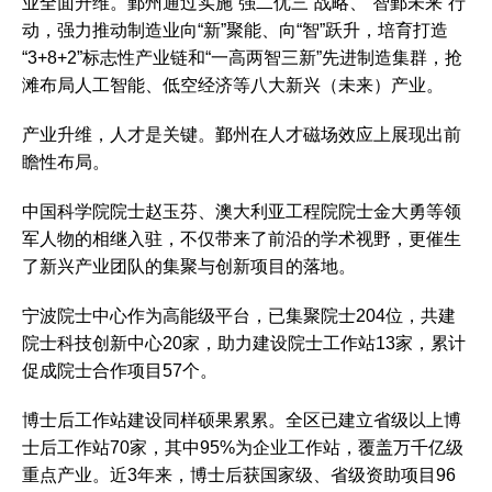
业全面升维。鄞州通过实施“强二优三”战略、“智鄞未来”行
动，强力推动制造业向“新”聚能、向“智”跃升，培育打造
“3+8+2”标志性产业链和“一高两智三新”先进制造集群，抢
滩布局人工智能、低空经济等八大新兴（未来）产业。
产业升维，人才是关键。鄞州在人才磁场效应上展现出前
瞻性布局。
中国科学院院士赵玉芬、澳大利亚工程院院士金大勇等领
军人物的相继入驻，不仅带来了前沿的学术视野，更催生
了新兴产业团队的集聚与创新项目的落地。
宁波院士中心作为高能级平台，已集聚院士204位，共建
院士科技创新中心20家，助力建设院士工作站13家，累计
促成院士合作项目57个。
博士后工作站建设同样硕果累累。全区已建立省级以上博
士后工作站70家，其中95%为企业工作站，覆盖万千亿级
重点产业。近3年来，博士后获国家级、省级资助项目96