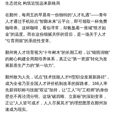
生态优化 构筑近悦远来新格局
在鄞州，每周五的早晨有一份独特的“人才礼遇”——青年
人才通过手机轻点“智鄞未来”云平台，即可领取一杯免费
咖啡券。这杯咖啡，看似寻常，却氤氲着一座城“惜才如
金”的温度。而在这份细腻关怀的背后，是一场关于人才
“引育用留”的系统性变革。
鄞州将人才培育视为“十年树木”的长期工程，以“细雨润物”
的耐心构建全周期培养体系，真正让“第一资源”转化为发
展新质生产力的“第一动力”。
鄞州敢为人先，试点“技术技能人才H型职业发展新路径”，
成为全省乃至全国人才评价机制改革的探路者。166人率
先获得职称与技能“双证”加持，让“工人”与“工程师”的身份
壁垒不再泾渭分明。这场“破四唯、立新标”的深刻变革，
正让“人人皆可成才，人人尽展其才”的理想图景在鄞州加
速成为现实。