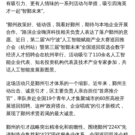
有吸引力、更有人情味的一系列活动与举措，吸引四海英
才一起“智鄞未来”。
“鄞州政策好、链动强，我看好鄞州，期待与本地企业开展
合作。”路演企业嗨湃科技相关负责人表达了落户鄞州的意
愿。近日，第二届“AI宁波”人工智能赋能产业大赛巡回推
介会（杭州站）暨第三届“智鄞未来”全国巡回双选会数字
经济人才招聘会在杭州举行。活动吸引了110余名人工智
能企业代表、知名投资机构代表及技术产业专家参加，共
话人工智能发展新图景。
这场活动只是鄞州引才体系的一个缩影。近年来，鄞州主
动出击、诚意引才，区主要负责人亲自担任“首席推介
官”，率队奔赴全国19个青年人才集聚城市的60所高校开
展巡回招聘。这种“政府搭台、企业唱戏”的引才新模式，
展现了鄞州求贤若渴的最大诚意。
鄞州的引才战略突出精准化和前瞻性。围绕鄞州“224X”先
进制造业集群和“423”现代服务业体系，全国巡回双选会精