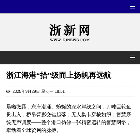
浙江海港“拾”级而上扬帆再远航
2025年9月29日 星期一 18:51
晨曦微露，东海潮涌。蜿蜒的深水岸线之间，万吨巨轮鱼
贯出入，桥吊臂影交错起落，无人集卡穿梭如织，智慧系
统无声调度——整个港口仿佛一张精密运转的智慧网络，
牵动着全球贸易的脉搏。