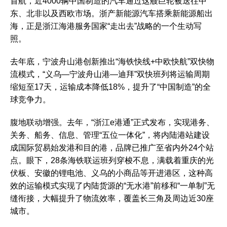
首航，近4000辆中国制造的汽车通过这艘巨轮被送往中
东、北非以及西欧市场。浙产新能源汽车搭乘新能源船出
海，正是浙江海港服务国家“走出去”战略的一个生动写
照。
去年底，宁波舟山港创新推出“海铁快线+中欧快航”双快物
流模式，“义乌—宁波舟山港—迪拜”双快班列将运输周期
缩短至17天，运输成本降低18%，提升了“中国制造”的全
球竞争力。
腹地联动增强。去年，“浙江e港通”正式发布，实现港务、
关务、船务、信息、管理“五位一体化”，将内陆港站建设
成国际贸易始发港和目的港，品牌已推广至省内外24个站
点。眼下，28条海铁联运班列穿梭不息，满载着重庆的光
伏板、安徽的锂电池、义乌的小商品等开进港区，这种高
效的运输模式实现了内陆货源的“无水港”前移和“一单制”无
缝衔接，大幅提升了物流效率，覆盖长三角及周边近30座
城市。