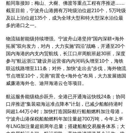
船同靠接卸；梅山、大榭、佛渡等重点工程有序推进……
截至目前，宁波舟山港拥有万吨级泊位超210个，5万吨级
及以上泊位超135个，成为全球大型和特大型深水泊位最
多的港口之一。
物流辐射能级持续增强。宁波舟山港坚持“国内深耕+海外
拓展”双向发力，对内，大力实施“四沿”战略，开通至20个
国内海港的内支内贸航线，长江口岸周航班超30班，深度
参与“航运浙江”建设并运营省内内河码头增至10个，海铁
联运线路增至111条；对外，加快“走出去”步伐，海外物流
节点增至10个，完善“前置仓+海外仓”布局，大力发展德国
威廉港海外仓、迪拜海港云仓等项目。
航运服务能级稳步跃升。全港已开通海运快线24条；协同
口岸推进“集装箱海运准点降本”计划，已减少船舶待港时
间超1.44万小时；加快打造国际航行船舶燃料加注母港，
宁波舟山港保税船舶燃料年加注量超700万吨，今年上半
年LNG加注量超前两年总量；搭建船舶交易服务体系；大