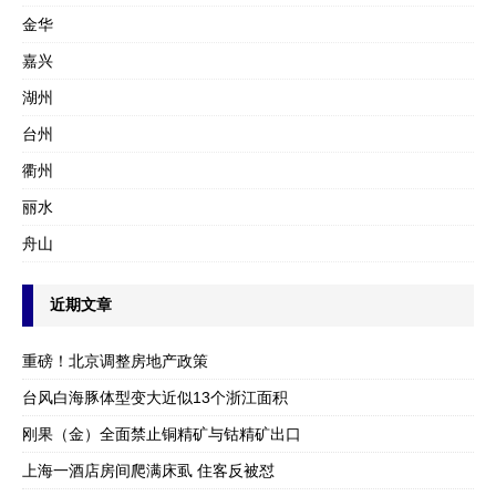
金华
嘉兴
湖州
台州
衢州
丽水
舟山
近期文章
重磅！北京调整房地产政策
台风白海豚体型变大近似13个浙江面积
刚果（金）全面禁止铜精矿与钴精矿出口
上海一酒店房间爬满床虱 住客反被怼