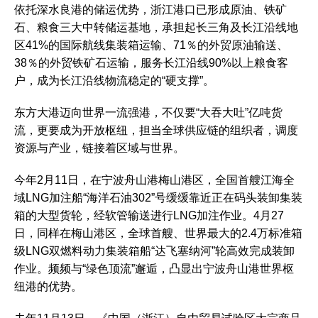
依托深水良港的储运优势，浙江港口已形成原油、铁矿
石、粮食三大中转储运基地，承担起长三角及长江沿线地
区41%的国际航线集装箱运输、71％的外贸原油输送、
38％的外贸铁矿石运输，服务长江沿线90%以上粮食客
户，成为长江沿线物流稳定的“硬支撑”。
东方大港迈向世界一流强港，不仅要“大吞大吐”亿吨货
流，更要成为开放枢纽，担当全球供应链的组织者，调度
资源与产业，链接着区域与世界。
今年2月11日，在宁波舟山港梅山港区，全国首艘江海全
域LNG加注船“海洋石油302”号缓缓靠近正在码头装卸集装
箱的大型货轮，经软管输送进行LNG加注作业。4月27
日，同样在梅山港区，全球首艘、世界最大的2.4万标准箱
级LNG双燃料动力集装箱船“达飞塞纳河”轮高效完成装卸
作业。频频与“绿色顶流”邂逅，凸显出宁波舟山港世界枢
纽港的优势。