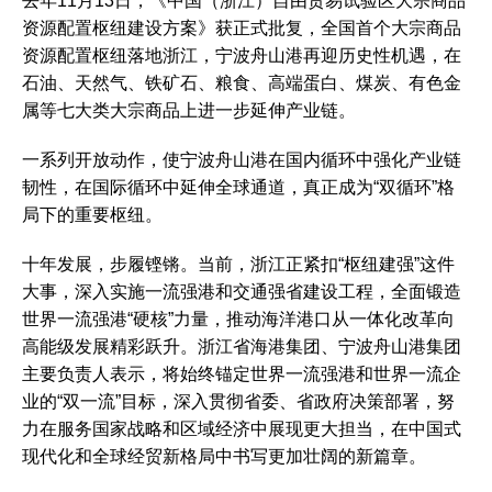
去年11月13日，《中国（浙江）自由贸易试验区大宗商品
资源配置枢纽建设方案》获正式批复，全国首个大宗商品
资源配置枢纽落地浙江，宁波舟山港再迎历史性机遇，在
石油、天然气、铁矿石、粮食、高端蛋白、煤炭、有色金
属等七大类大宗商品上进一步延伸产业链。
一系列开放动作，使宁波舟山港在国内循环中强化产业链
韧性，在国际循环中延伸全球通道，真正成为“双循环”格
局下的重要枢纽。
十年发展，步履铿锵。当前，浙江正紧扣“枢纽建强”这件
大事，深入实施一流强港和交通强省建设工程，全面锻造
世界一流强港“硬核”力量，推动海洋港口从一体化改革向
高能级发展精彩跃升。浙江省海港集团、宁波舟山港集团
主要负责人表示，将始终锚定世界一流强港和世界一流企
业的“双一流”目标，深入贯彻省委、省政府决策部署，努
力在服务国家战略和区域经济中展现更大担当，在中国式
现代化和全球经贸新格局中书写更加壮阔的新篇章。