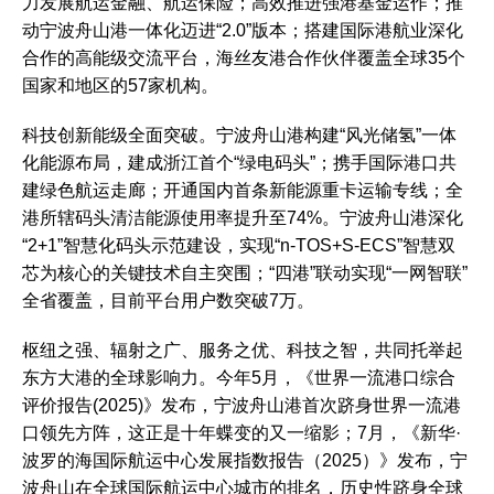
力发展航运金融、航运保险；高效推进强港基金运作；推
动宁波舟山港一体化迈进“2.0”版本；搭建国际港航业深化
合作的高能级交流平台，海丝友港合作伙伴覆盖全球35个
国家和地区的57家机构。
科技创新能级全面突破。宁波舟山港构建“风光储氢”一体
化能源布局，建成浙江首个“绿电码头”；携手国际港口共
建绿色航运走廊；开通国内首条新能源重卡运输专线；全
港所辖码头清洁能源使用率提升至74%。宁波舟山港深化
“2+1”智慧化码头示范建设，实现“n-TOS+S-ECS”智慧双
芯为核心的关键技术自主突围；“四港”联动实现“一网智联”
全省覆盖，目前平台用户数突破7万。
枢纽之强、辐射之广、服务之优、科技之智，共同托举起
东方大港的全球影响力。今年5月，《世界一流港口综合
评价报告(2025)》发布，宁波舟山港首次跻身世界一流港
口领先方阵，这正是十年蝶变的又一缩影；7月，《新华·
波罗的海国际航运中心发展指数报告（2025）》发布，宁
波舟山在全球国际航运中心城市的排名，历史性跻身全球