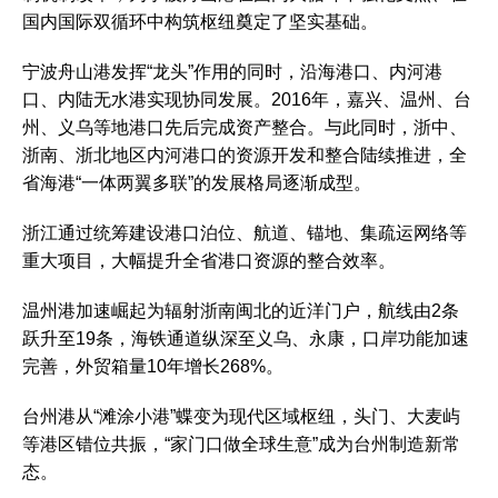
国内国际双循环中构筑枢纽奠定了坚实基础。
宁波舟山港发挥“龙头”作用的同时，沿海港口、内河港
口、内陆无水港实现协同发展。2016年，嘉兴、温州、台
州、义乌等地港口先后完成资产整合。与此同时，浙中、
浙南、浙北地区内河港口的资源开发和整合陆续推进，全
省海港“一体两翼多联”的发展格局逐渐成型。
浙江通过统筹建设港口泊位、航道、锚地、集疏运网络等
重大项目，大幅提升全省港口资源的整合效率。
温州港加速崛起为辐射浙南闽北的近洋门户，航线由2条
跃升至19条，海铁通道纵深至义乌、永康，口岸功能加速
完善，外贸箱量10年增长268%。
台州港从“滩涂小港”蝶变为现代区域枢纽，头门、大麦屿
等港区错位共振，“家门口做全球生意”成为台州制造新常
态。