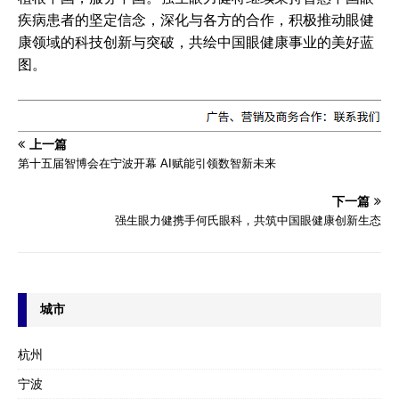
疾病患者的坚定信念，深化与各方的合作，积极推动眼健
康领域的科技创新与突破，共绘中国眼健康事业的美好蓝
图。
上一篇
第十五届智博会在宁波开幕 AI赋能引领数智新未来
下一篇
强生眼力健携手何氏眼科，共筑中国眼健康创新生态
城市
杭州
宁波