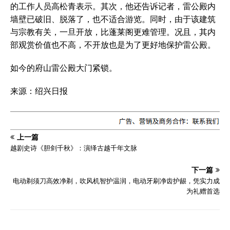
的工作人员高松青表示。其次，他还告诉记者，雷公殿内
墙壁已破旧、脱落了，也不适合游览。同时，由于该建筑
与宗教有关，一旦开放，比蓬莱阁更难管理。况且，其内
部观赏价值也不高，不开放也是为了更好地保护雷公殿。
如今的府山雷公殿大门紧锁。
来源：绍兴日报
上一篇
越剧史诗《胆剑千秋》：演绎古越千年文脉
下一篇
电动剃须刀高效净剃，吹风机智护温润，电动牙刷净齿护龈，凭实力成
为礼赠首选