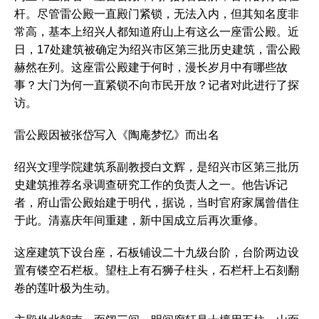
杆。尽管雷公殿一直殿门紧锁，无法入内，但其知名度非
常高，基本上绍兴人都知道府山上有这么一座雷公殿。近
日，17处建筑被确定为绍兴市区第三批历史建筑，雷公殿
赫然在列。这座雷公殿建于何时，漫长岁月中有哪些故
事？大门为何一直紧锁不向市民开放？记者对此进行了探
访。
雷公殿因被张岱写入《陶庵梦忆》而出名
绍兴文理学院建筑系副教授白文辉，是绍兴市区第三批历
史建筑推荐名录调查研究工作的负责人之一。他告诉记
者，府山雷公殿始建于明代，据说，当时官府家属曾借住
于此。清嘉庆年间重建，新中国成立后再次重修。
这座建筑下设台座，石板铺设二十九级台阶，台阶两边设
置有镂空石栏板。望柱上有石狮子柱头，石栏杆上石刻翻
卷的莲叶极为生动。