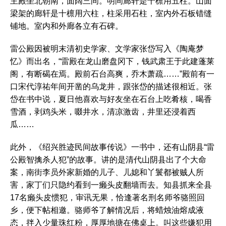
主殿坐北朝南，面阔三间。明间廊轩是十檩用五柱。山面
梁架的廊轩是十檩用六柱，柱采用石柱，室内外石板错缝
铺地。室内和外廊各立有石碑。
雷公殿因被明末清初史学家、文学家张岱写入《陶庵梦
忆》而出名，“雷殿在龙山磨盘冈下，钱武肃王于此建蓬莱
阁，有断碣在焉。殿前石台高爽，乔木萧疏……”殿前有一
口宋代淳祐年间开凿的乌龙井，跟张岱的描述很相近。张
岱在书中说，夏日他喜欢与好友坐在石台上吃肴核，喝香
雪酒，剥鸡头米，啜井水，清凉激齿，井里还浸着西
瓜……
此外，《绍兴胜迹民间故事传说》一书中，还有山阴县“雷
公殿智擒杀人犯”的故事。讲的是清代山阴县出了个大命
案，南街李员外家新婚的儿子、儿媳和丫鬟都被贼人所
害，家丁们只隐约看到一癞头皮翻墙而去。知县抓来全县
17名癞头皮惯犯，审讯无果，恰逢著名刑名师爷骆照回
乡，便下帖相邀。骆师爷了解情况后，将蜡烛油熔成液
态，拌入少量珠红粉，厚厚地搪在佛桌上。叫这些嫌犯用