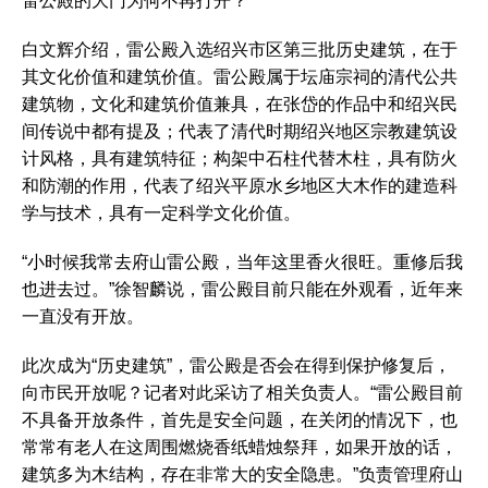
雷公殿的大门为何不再打开？
白文辉介绍，雷公殿入选绍兴市区第三批历史建筑，在于
其文化价值和建筑价值。雷公殿属于坛庙宗祠的清代公共
建筑物，文化和建筑价值兼具，在张岱的作品中和绍兴民
间传说中都有提及；代表了清代时期绍兴地区宗教建筑设
计风格，具有建筑特征；构架中石柱代替木柱，具有防火
和防潮的作用，代表了绍兴平原水乡地区大木作的建造科
学与技术，具有一定科学文化价值。
“小时候我常去府山雷公殿，当年这里香火很旺。重修后我
也进去过。”徐智麟说，雷公殿目前只能在外观看，近年来
一直没有开放。
此次成为“历史建筑”，雷公殿是否会在得到保护修复后，
向市民开放呢？记者对此采访了相关负责人。“雷公殿目前
不具备开放条件，首先是安全问题，在关闭的情况下，也
常常有老人在这周围燃烧香纸蜡烛祭拜，如果开放的话，
建筑多为木结构，存在非常大的安全隐患。”负责管理府山