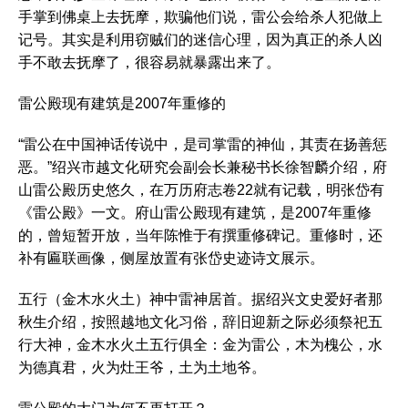
手掌到佛桌上去抚摩，欺骗他们说，雷公会给杀人犯做上
记号。其实是利用窃贼们的迷信心理，因为真正的杀人凶
手不敢去抚摩了，很容易就暴露出来了。
雷公殿现有建筑是2007年重修的
“雷公在中国神话传说中，是司掌雷的神仙，其责在扬善惩
恶。”绍兴市越文化研究会副会长兼秘书长徐智麟介绍，府
山雷公殿历史悠久，在万历府志卷22就有记载，明张岱有
《雷公殿》一文。府山雷公殿现有建筑，是2007年重修
的，曾短暂开放，当年陈惟于有撰重修碑记。重修时，还
补有匾联画像，侧屋放置有张岱史迹诗文展示。
五行（金木水火土）神中雷神居首。据绍兴文史爱好者那
秋生介绍，按照越地文化习俗，辞旧迎新之际必须祭祀五
行大神，金木水火土五行俱全：金为雷公，木为槐公，水
为德真君，火为灶王爷，土为土地爷。