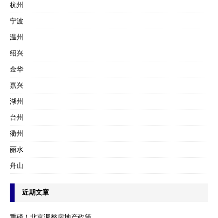
杭州
宁波
温州
绍兴
金华
嘉兴
湖州
台州
衢州
丽水
舟山
近期文章
重磅！北京调整房地产政策