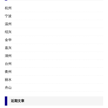
杭州
宁波
温州
绍兴
金华
嘉兴
湖州
台州
衢州
丽水
舟山
近期文章