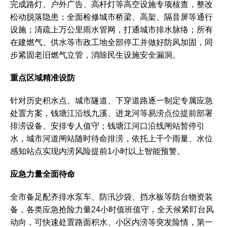
完成路灯、户外广告、高杆灯等高空设施专项核查，整改
松动脱落隐患；全面检修城市桥梁、高架、隔音屏等通行
设施；清疏上万公里雨水管网，打通城市排水脉络；所有
在建燃气、供水等市政工地全部停工并做好防风加固，同
步紧固老旧燃气立管，消除民生设施安全漏洞。
‌重点区域精准设防‌
针对历史积水点、城市隧道、下穿道路逐一制定专属应急
处置方案，钱塘江沿线九溪、进龙河等易涝点位提前部署
排涝设备、安排专人值守；钱塘江河口沿线闸站暂停引
水，城市河道闸站随时待命排涝，依托上千个雨量、水位
感知站点实现内涝风险提前1小时以上智能预警。
‌应急力量全面待命‌
全市备足配齐排水泵车、防汛沙袋、挡水板等防台物资装
备，各类应急抢险力量24小时值班值守，全天候紧盯台风
动向，可快速处置路面积水、小区内涝等突发险情，第一