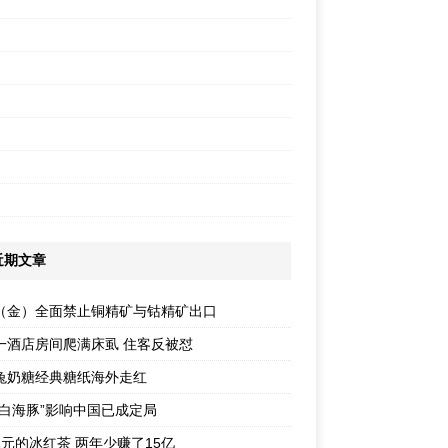
近期文章
（金）全面禁止铜精矿与钴精矿出口
一酒店房间爬满床虱 住客反被怼
兔奶糖经典糖纸海外走红
“白海豚”影响中国已成定局
1元的冰红茶 两年少赚了15亿