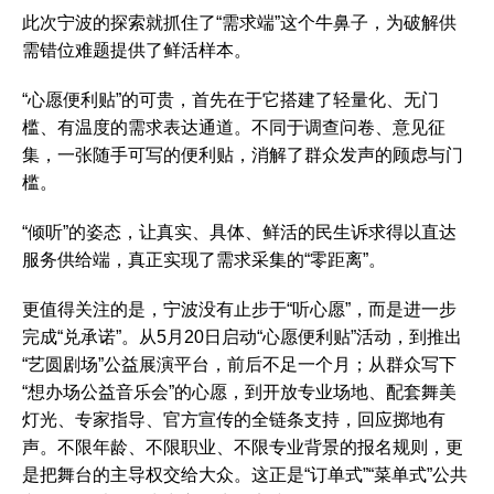
此次宁波的探索就抓住了“需求端”这个牛鼻子，为破解供
需错位难题提供了鲜活样本。
“心愿便利贴”的可贵，首先在于它搭建了轻量化、无门
槛、有温度的需求表达通道。不同于调查问卷、意见征
集，一张随手可写的便利贴，消解了群众发声的顾虑与门
槛。
“倾听”的姿态，让真实、具体、鲜活的民生诉求得以直达
服务供给端，真正实现了需求采集的“零距离”。
更值得关注的是，宁波没有止步于“听心愿”，而是进一步
完成“兑承诺”。从5月20日启动“心愿便利贴”活动，到推出
“艺圆剧场”公益展演平台，前后不足一个月；从群众写下
“想办场公益音乐会”的心愿，到开放专业场地、配套舞美
灯光、专家指导、官方宣传的全链条支持，回应掷地有
声。不限年龄、不限职业、不限专业背景的报名规则，更
是把舞台的主导权交给大众。这正是“订单式”“菜单式”公共