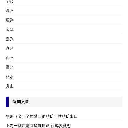
宁波
温州
绍兴
金华
嘉兴
湖州
台州
衢州
丽水
舟山
近期文章
刚果（金）全面禁止铜精矿与钴精矿出口
上海一酒店房间爬满床虱 住客反被怼