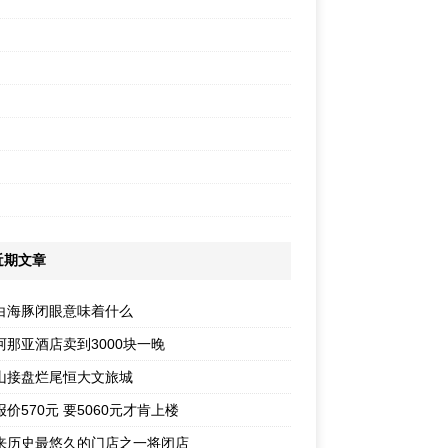
近期文章
白海豚闭眼意味着什么
阿那亚酒店卖到3000块一晚
山接盘烂尾恒大文旅城
价570元 要5060元才肯上楼
来历史最悠久的门店之一将闭店