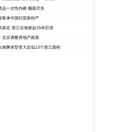
优品一次性内裤 颜面尽失
游客来中国扫货新特产
风靠近 浙江沿海掀起15米巨浪
！北京调整房地产政策
白海豚体型变大近似13个浙江面积