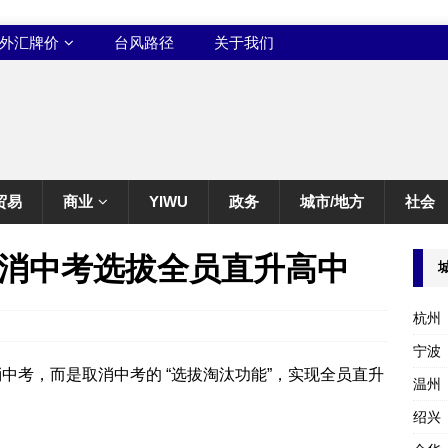
外汇牌价
台风路径
关于我们
贸易
商业
YIWU
政务
城市/地方
社会
消中考选拔全员直升高中
杭州
宁波
消中考，而是取消中考的 “选拔淘汰功能”，实现全员直升
温州
绍兴