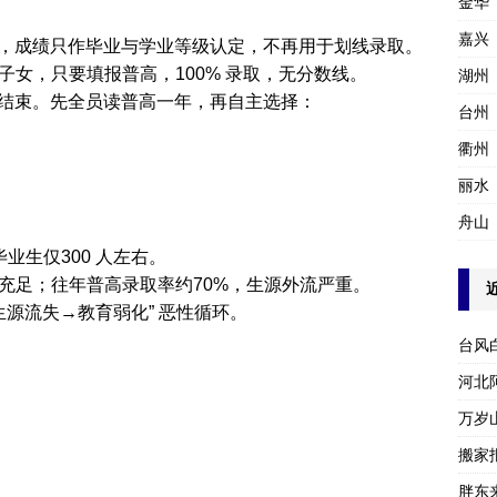
金华
嘉兴
，成绩只作毕业与学业等级认定，不再用于划线录取。
子女，只要填报普高，100% 录取，无分数线。
湖州
结束。先全员读普高一年，再自主选择：
台州
衢州
丽水
舟山
业生仅300 人左右。
位充足；往年普高录取率约70%，生源外流严重。
生源流失→教育弱化” 恶性循环。
台风
河北
万岁
搬家报
胖东
。