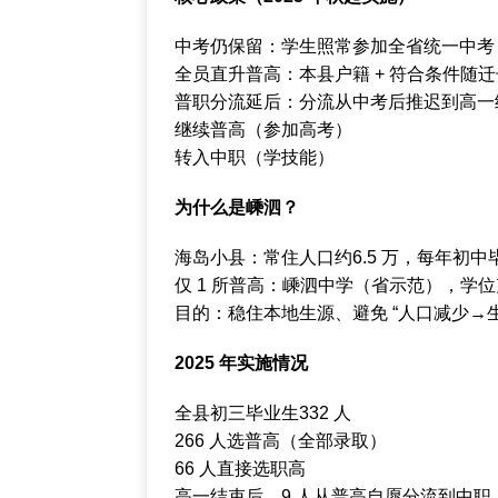
中考仍保留：学生照常参加全省统一中考
全员直升普高：本县户籍 + 符合条件随迁
普职分流延后：分流从中考后推迟到高一
继续普高（参加高考）
转入中职（学技能）
为什么是嵊泗？
海岛小县：常住人口约6.5 万，每年初中毕
仅 1 所普高：嵊泗中学（省示范），学
目的：稳住本地生源、避免 “人口减少→
2025 年实施情况
全县初三毕业生332 人
266 人选普高（全部录取）
66 人直接选职高
高一结束后，9 人从普高自愿分流到中职