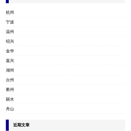
杭州
宁波
温州
绍兴
金华
嘉兴
湖州
台州
衢州
丽水
舟山
近期文章