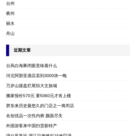
台州
衢州
丽水
舟山
近期文章
台风白海豚闭眼意味着什么
河北阿那亚酒店卖到3000块一晚
万岁山接盘烂尾恒大文旅城
搬家报价570元 要5060元才肯上楼
胖东来历史最悠久的门店之一将闭店
名创优品一次性内裤 颜面尽失
外国游客来中国扫货新特产
强台风靠近 浙江沿海掀起15米巨浪