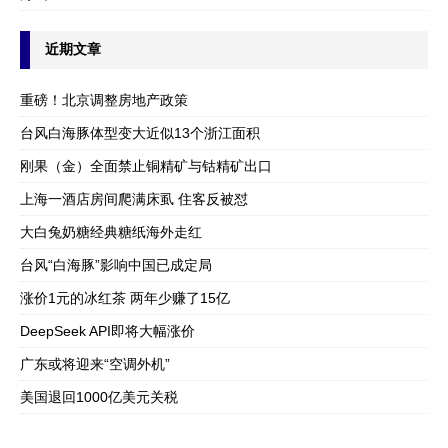
近期文章
重磅！北京调整房地产政策
台风白海豚体型变大近似13个浙江面积
刚果（金）全面禁止铜精矿与钴精矿出口
上海一酒店房间爬满床虱 住客反被怼
大白兔奶糖经典糖纸海外走红
台风“白海豚”影响中国已成定局
涨价1元的冰红茶 两年少赚了15亿
DeepSeek API即将大幅涨价
广东或将迎来“空调外机”
美国退回1000亿美元关税