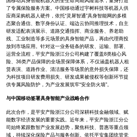
国移动具身智能机器人的全生命周期风险需求，量身打造
了专属保险服务方案。中国移动通过宇树科技等机器人供
应商采购机器人硬件，依托“灵犀智通”具身智能网的多模
态聚合通信、数字身份认证、端边云协同推理技术，自主
研发适配表演展示、道路交通指挥、商业服务、养老助
残、工业制造等多元场景的具身智能产品，再由代理商投
放到市场应用。针对这一业务链条的研发、运输、部署、
运营全流程，平安产险浙江分公司构建了覆盖8类核心风
险、36类产品保障的全场景保障体系，不仅涵盖机器人租
赁表演、道路作业、清洁服务等场景的意外损失保障，还
为科技项目研发费用损失、研发成果被侵权等创新环节提
供专属风险防护，为产业发展筑牢“安全防火墙”。
与中国移动签署具身智能产业战略合作
此次合作，是平安产险浙江分公司深耕科技金融领域、赋
能数字经济发展的重要实践。近年来，平安产险浙江分公
司始终紧跟数智产业发展趋势，聚焦科技、普惠等重点领
域，持续深化保险产品与服务创新。依托平安集团统管党