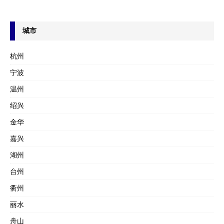
城市
杭州
宁波
温州
绍兴
金华
嘉兴
湖州
台州
衢州
丽水
舟山