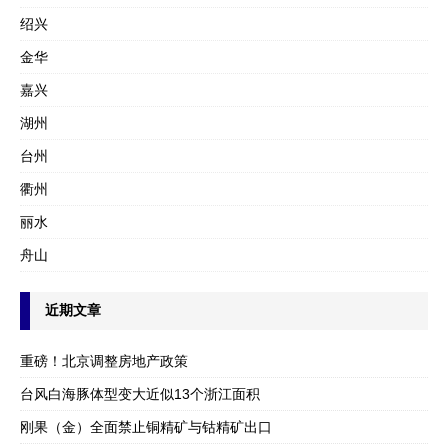
绍兴
金华
嘉兴
湖州
台州
衢州
丽水
舟山
近期文章
重磅！北京调整房地产政策
台风白海豚体型变大近似13个浙江面积
刚果（金）全面禁止铜精矿与钴精矿出口