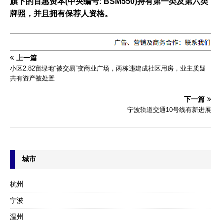
旗下的百
惠
资
本
(中央
编
号
: BSM550)
持有第
一类及第六类
牌照，并且拥有保荐人
资
格。
上一篇
小区2.82亩绿地“被交易”变商业广场，两栋违建成社区用房，业主质疑
共有资产被处置
下一篇
宁波轨道交通10号线有新进展
城市
杭州
宁波
温州