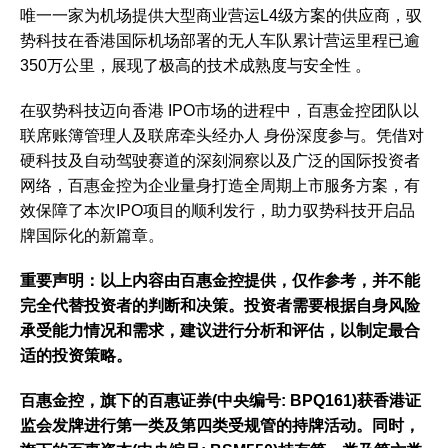
唯一一家为机场提供大型商业营运L4级方案的供应商，驭
势科技在香港国际机场部署的无人车队累计营运里程已逾
350万公里，展现了极高的技术成熟度与安全性 。
在驭势科技迈向香港 IPO市场的进程中，百惠金控团队以
联席账簿管理人及联席牵头经办人 身份深度参与。凭借对
硬科技及自动驾驶赛道的深刻洞察以及广泛的国际投资者
网络，百惠金控为企业量身打造全周期上市服务方案，有
效保障了本次IPO项目的顺利发行，助力驭势科技开启品
牌国际化的新篇章。
重要声明：以上
内
容由百
惠金控提供
，
仅
作参考，并不能
完全代替投
资
者的判
断
和决策。投
资
者需要根据自身风险
承受能力情况和需求，建
议进
行分析和
评
估，以制定最合
适的投
资
策略。
百惠金控，旗下的百惠
证
券
(中央
编
号
: BPQ161)
获
香港
证
监
会发牌
进
行第一类及第四类受
规
管的持牌活动。同
时
，