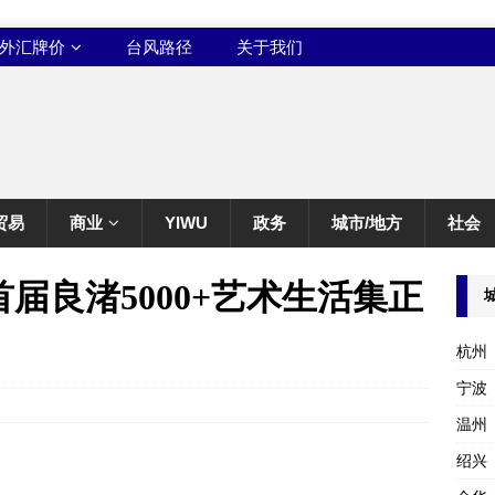
外汇牌价
台风路径
关于我们
贸易
商业
YIWU
政务
城市/地方
社会
首届良渚5000+艺术生活集正
杭州
宁波
温州
绍兴