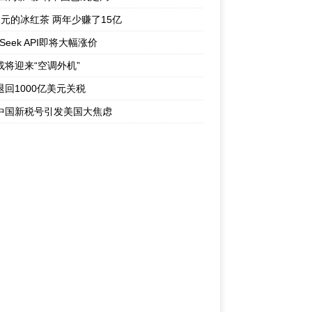
1元的冰红茶 两年少赚了15亿
pSeek API即将大幅涨价
或将迎来“空调外机”
退回1000亿美元关税
中国新税号引发美国大焦虑