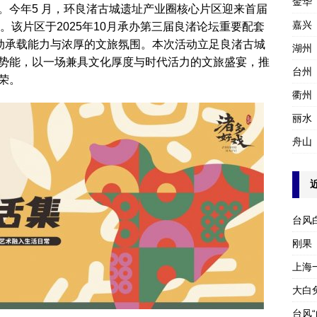
金华
。今年5 月，环良渚古城遗址产业圈核心片区迎来首届
嘉兴
”活动。该片区于2025年10月承办第三届良渚论坛重要配套
活动承载能力与浓厚的文旅氛围。本次活动立足良渚古城
湖州
势能，以一场兼具文化厚度与时代活力的文旅盛宴，推
台州
荣。
衢州
丽水
舟山
台风
刚果
上海
大白
台风