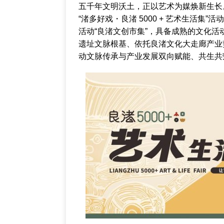
五千年文明沃土，正以艺术为媒焕新生长
“渚多好戏・良渚 5000 + 艺术生活集
活动“良渚文创市集”，具备成熟的文化
遗址文脉根基、依托良渚文化大走廊产业
动文脉传承与产业发展双向赋能、共生共