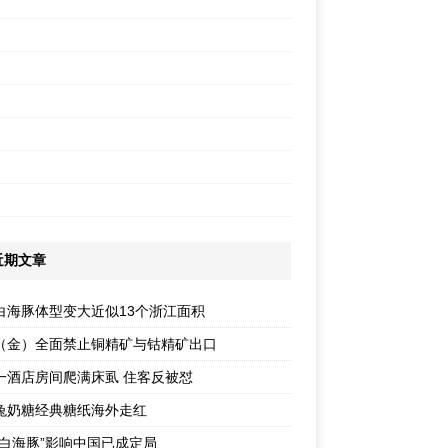
近期文章
白海豚体型变大近似13个浙江面积
（金）全面禁止铜精矿与钴精矿出口
一酒店房间爬满床虱 住客反被怼
兔奶糖经典糖纸海外走红
“白海豚”影响中国已成定局