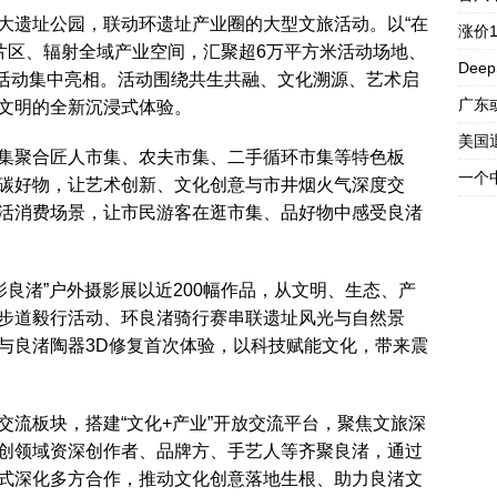
大遗址公园，联动环遗址产业圈的大型文旅活动。以“在
涨价
化片区、辐射全域产业空间，汇聚超6万平方米活动场地、
Dee
色活动集中亮相。活动围绕共生共融、文化溯源、艺术启
广东
文明的全新沉浸式体验。
美国
集聚合匠人市集、农夫市集、二手循环市集等特色板
一个
碳好物，让艺术创新、文化创意与市井烟火气深度交
活消费场景，让市民游客在逛市集、品好物中感受良渚
影良渚”户外摄影展以近200幅作品，从文明、生态、产
步道毅行活动、环良渚骑行赛串联遗址风光与自然景
与良渚陶器3D修复首次体验，以科技赋能文化，带来震
交流板块，搭建“文化+产业”开放交流平台，聚焦文旅深
创领域资深创作者、品牌方、手艺人等齐聚良渚，通过
式深化多方合作，推动文化创意落地生根、助力良渚文