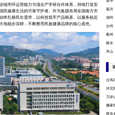
金华
业链闭环运营能力与顶尖产学研合作体系，持续打造安
嘉兴
国民健康生活的可靠守护者。作为集团布局全国南方市
始终扎根民生需求，以科技筑牢产品根基、以服务贴近
湖州
大地稳步深耕，不断擦亮民族健康品牌的核心底色。
台州
衢州
丽水
舟山
台风
河北
万岁
搬家报
胖东