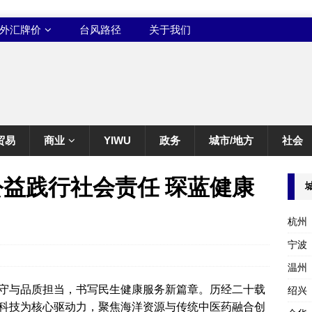
外汇牌价
台风路径
关于我们
贸易
商业
YIWU
政务
城市/地方
社会
公益践行社会责任 琛蓝健康
杭州
宁波
温州
守与品质担当，书写民生健康服务新篇章。历经二十载
绍兴
科技为核心驱动力，聚焦海洋资源与传统中医药融合创