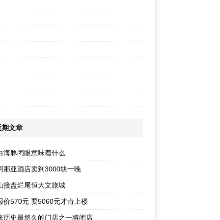
近期文章
白海豚闭眼意味着什么
阿那亚酒店卖到3000块一晚
山接盘烂尾恒大文旅城
价570元 要5060元才肯上楼
来历史最悠久的门店之一将闭店