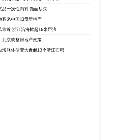
优品一次性内裤 颜面尽失
游客来中国扫货新特产
风靠近 浙江沿海掀起15米巨浪
！北京调整房地产政策
白海豚体型变大近似13个浙江面积