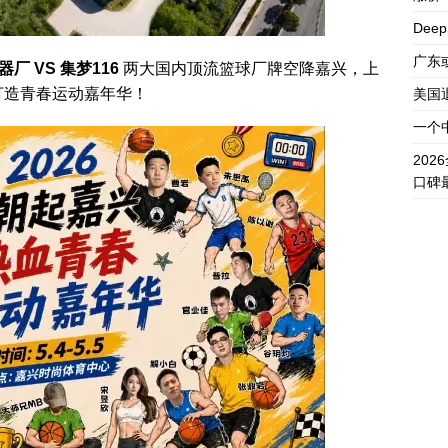
Dee
广东
器厂
VS
集梦116
两大国内顶流篮球厂牌空降嘉兴，上
，打造青春运动嘉年华！
美国
一个
20
口碑