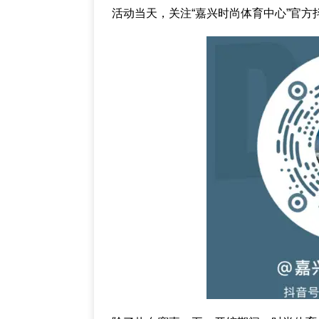
活动当天，关注“嘉兴时尚体育中心”官