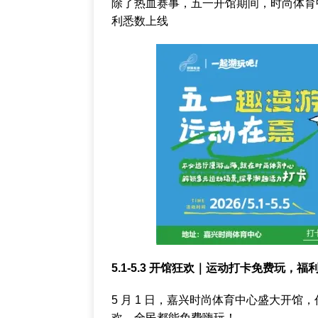
除了热血赛事，五一开馆期间，时尚体育
利悉数上线
5.
1-5.3 开馆狂欢｜运动打卡免费玩，福
5 月 1 日，嘉兴时尚体育中心盛大开馆
欢，全民都能免费嗨玩！