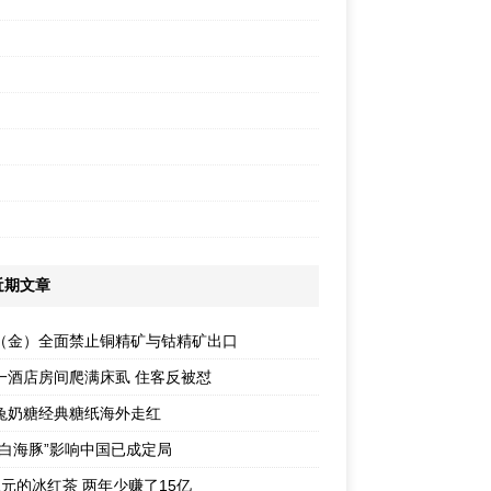
近期文章
（金）全面禁止铜精矿与钴精矿出口
一酒店房间爬满床虱 住客反被怼
兔奶糖经典糖纸海外走红
“白海豚”影响中国已成定局
1元的冰红茶 两年少赚了15亿