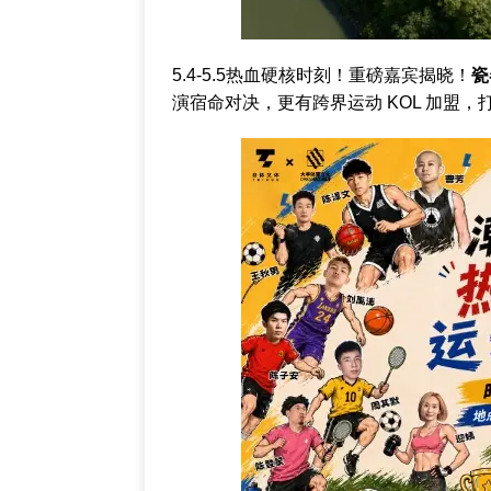
5.4-5.5热血硬核时刻！重磅嘉宾揭晓！
瓷
演宿命对决，更有跨界运动 KOL 加盟