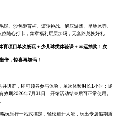
毛球、沙包砸盲杯、滚轮挑战、解压游戏、旱地冰壶、
点位随心打卡，集章福利层层加码，无套路兑换好礼：
育项目单次畅玩 + 少儿球类体验课 + 幸运抽奖 1 次
数翻倍，惊喜再加码！
抖音账号并进群，即可领券参与体验，单次体验时长1小时；场
效期2026年7月31日，开馆活动结束后可正常使用。
。
吃喝玩乐行一站式搞定，轻松避开人流，玩出专属假期质