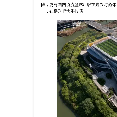
阵，更有国内顶流篮球厂牌在嘉兴时尚体育中
一，在嘉兴把快乐拉满！