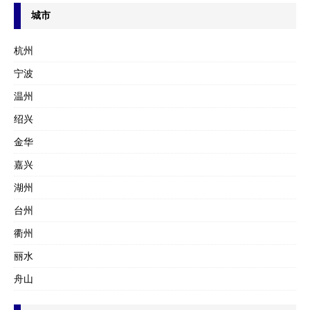
城市
杭州
宁波
温州
绍兴
金华
嘉兴
湖州
台州
衢州
丽水
舟山