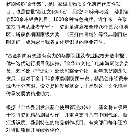
婺剧俗称“金华戏”，是国家级非物质文化遗产代表性项
目，也是首批“浙江文化印记”。历经500余年积淀，婺剧留
存500余本经典剧目、1000余种特色曲牌。近年来，在政
策扶持与从业者坚守下，婺剧足迹遍布全球76个国家和地
区，斩获多项国家级大奖，《三打白骨精》等经典剧目破
圈走红，成为彰显我省文化辨识度的重要符号。
“基金将向有想法有实力的婺剧院团及专业院校开放申报，
优中选优进行项目化扶持。”金华市文化广电旅游局党委委
员、艺术处（非遗处）处长冯耀全介绍，近年来婺剧蓬勃
发展，但对于全市70多家婺剧院团来说，精品创作经费来
源仍十分有限。设立婺剧发展基金，正是对这一文化瑰宝
传承发展的精准助力。
根据《金华婺剧发展基金使用管理办法》，基金将专项用
于扶持婺剧精品剧目创作，并重点支持具有中国气派、浙
江辨识度、婺剧特色的精品创作项目。有关部门每年还将
对资助项目开展绩效评价。