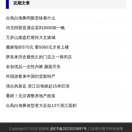
近期文章
台风白海豚闭眼意味着什么
河北阿那亚酒店卖到3000块一晚
万岁山接盘烂尾恒大文旅城
搬家报价570元 要5060元才肯上楼
胖东来历史最悠久的门店之一将闭店
名创优品一次性内裤 颜面尽失
外国游客来中国扫货新特产
强台风靠近 浙江沿海掀起15米巨浪
重磅！北京调整房地产政策
台风白海豚体型变大近似13个浙江面积
Copyright © 2026 浙新网
浙ICP备2023015697号
江苏南方数字科技有限