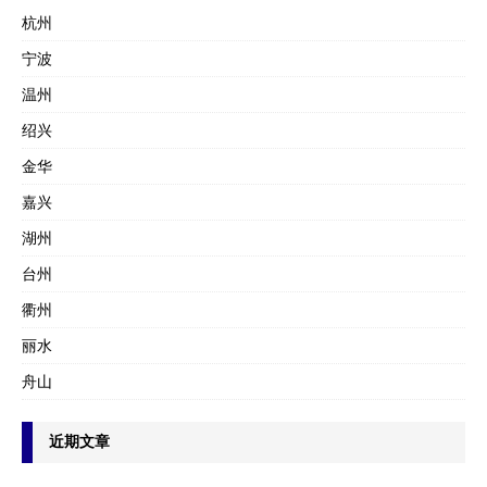
杭州
宁波
温州
绍兴
金华
嘉兴
湖州
台州
衢州
丽水
舟山
近期文章