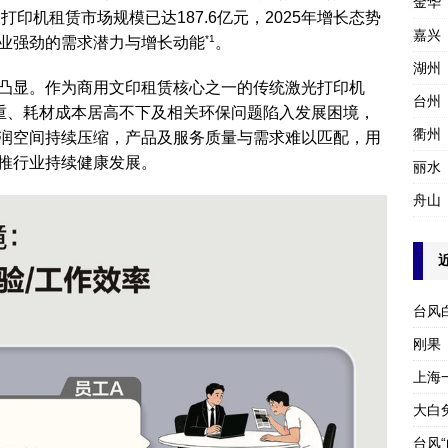
金华
打印机租赁市场规模已达187.6亿元，2025年增长态势
嘉兴
*1
业强劲的需求潜力与增长动能
。
湖州
凸显。作为商用文印租赁核心之一的传统激光打印机
台州
重、耗材成本居高不下及相关环保问题陷入发展困境，
衢州
润空间持续压缩，产品及服务质量与需求难以匹配，用
推行业持续健康发展。
丽水
舟山
台风
刚果
上海
大白
台风