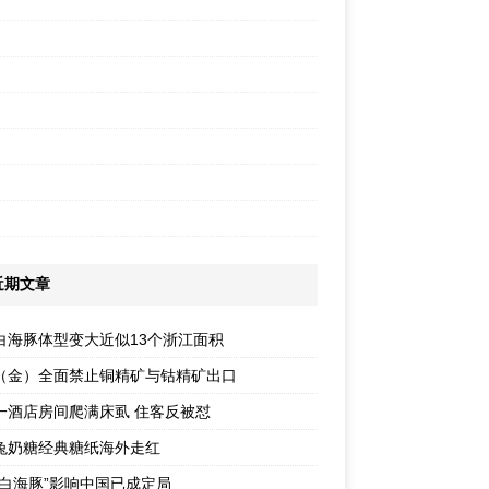
近期文章
白海豚体型变大近似13个浙江面积
（金）全面禁止铜精矿与钴精矿出口
一酒店房间爬满床虱 住客反被怼
兔奶糖经典糖纸海外走红
“白海豚”影响中国已成定局