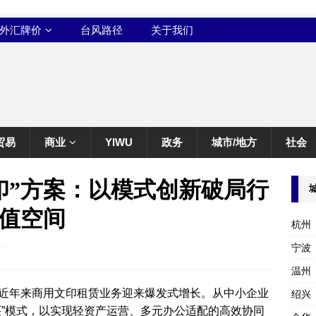
外汇牌价
台风路径
关于我们
贸易
商业
YIWU
政务
城市/地方
社会
印”方案：以模式创新破局行
值空间
杭州
宁波
温州
近年来商用文印租赁业务迎来爆发式增长。从中小企业
绍兴
买”模式，以实现轻资产运营、多元办公适配的高效协同