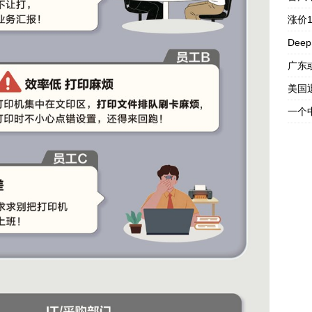
涨价
Dee
广东
美国
一个