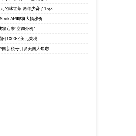
1元的冰红茶 两年少赚了15亿
pSeek API即将大幅涨价
或将迎来“空调外机”
退回1000亿美元关税
中国新税号引发美国大焦虑