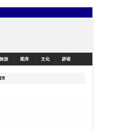
旅游
图库
文化
辟谣
城市