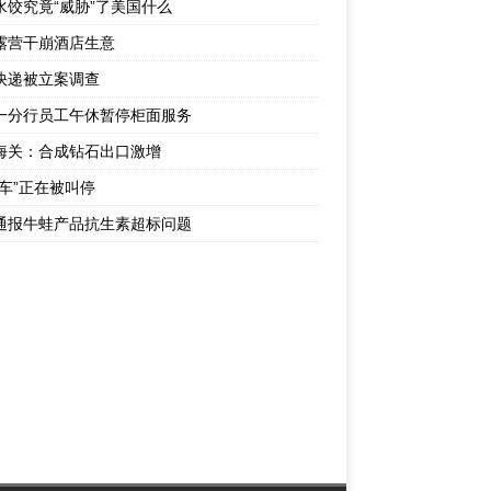
水饺究竟“威胁”了美国什么
露营干崩酒店生意
快递被立案调查
一分行员工午休暂停柜面服务
海关：合成钻石出口激增
成车”正在被叫停
通报牛蛙产品抗生素超标问题