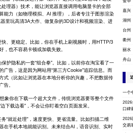
金华
形化处理器）技术，能让浏览器直接调用电脑显卡的全部
嘉兴
算能力（如物理模拟、AI 推理），后者专注于图形渲染
湖州
器里玩高清3A大作、做复杂的3D设计和视频渲染、进
台州
衢州
更快、更稳定。比如，你在手机上刷视频时，用HTTP/3
好，也不容易卡顿或加载失败。
丽水
舟山
：浏览器为保护隐私的一套“组合拳”。比如，以前你在淘宝看了一
告，这是因为网站用“第三方Cookie”追踪信息。而
方式（比如让浏览器在本地分析你的兴趣，不把数据传
广告。
一个
ering）：想象你在下载一个超大文件，传统浏览器要等整个文件
20
“边下载边看”，不会让你盯着空白页面发呆。
口碑
20
把计算任务“就近处理”，速度更快、更省流量。比如扫描二维
交易
器在手机本地就能识别。未来结合AI，语音识别、实时