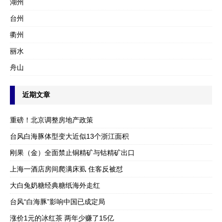
湖州
台州
衢州
丽水
舟山
近期文章
重磅！北京调整房地产政策
台风白海豚体型变大近似13个浙江面积
刚果（金）全面禁止铜精矿与钴精矿出口
上海一酒店房间爬满床虱 住客反被怼
大白兔奶糖经典糖纸海外走红
台风“白海豚”影响中国已成定局
涨价1元的冰红茶 两年少赚了15亿