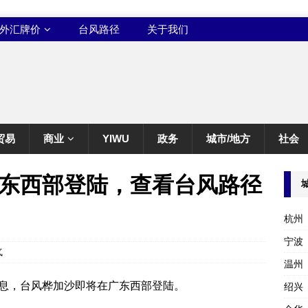
外汇牌价
台风路径
关于我们
贸易
商业
YIWU
政务
城市/地方
社会
东西部登陆，查看台风路径
杭州
宁波
气
温州
息，台风桦加沙即将在广东西部登陆。
绍兴