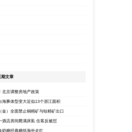
近期文章
！北京调整房地产政策
白海豚体型变大近似13个浙江面积
（金）全面禁止铜精矿与钴精矿出口
一酒店房间爬满床虱 住客反被怼
兔奶糖经典糖纸海外走红