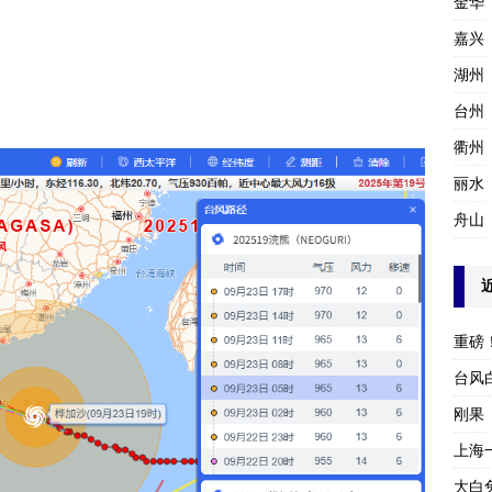
金华
嘉兴
湖州
台州
衢州
丽水
舟山
重磅
台风
刚果
上海
大白