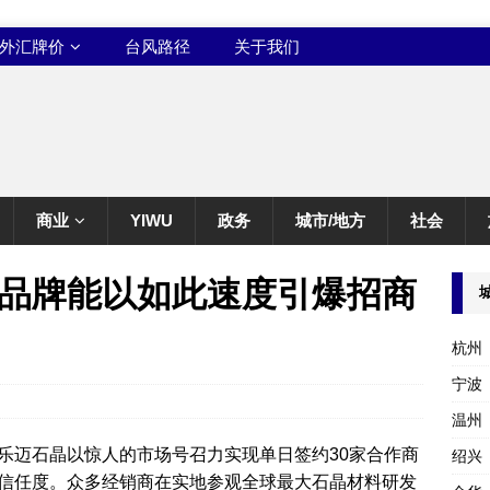
外汇牌价
台风路径
关于我们
商业
YIWU
政务
城市/地方
社会
么品牌能以如此速度引爆招商
杭州
宁波
温州
tt乐迈石晶以惊人的市场号召力实现单日签约30家合作商
绍兴
信任度。众多经销商在实地参观全球最大石晶材料研发