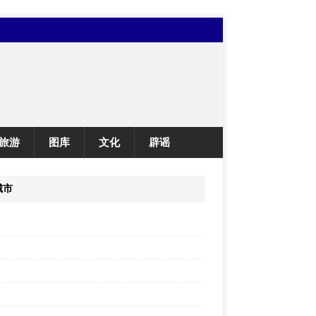
旅游
图库
文化
辟谣
城市