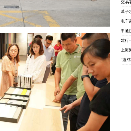
交易
瓜子
电车
申通
建行
上海
“速