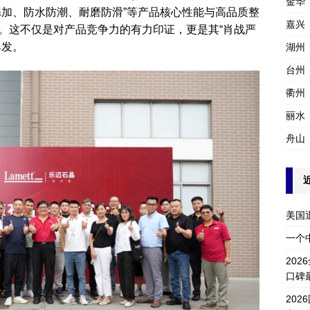
金华
添加、防水防潮、耐磨防滑”等产品核心性能与高品质整
嘉兴
。这不仅是对产品竞争力的有力印证，更是其“肖战严
爆发。
湖州
台州
衢州
丽水
舟山
美国
一个
20
口碑
20