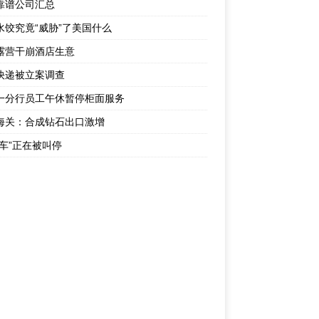
靠谱公司汇总
水饺究竟“威胁”了美国什么
露营干崩酒店生意
快递被立案调查
一分行员工午休暂停柜面服务
海关：合成钻石出口激增
成车”正在被叫停