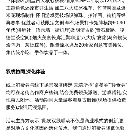
下体验区,涵盖四大核心板块:情景式NPC互动以12组年代
主题角色还原市井生活,如二八大杠冰棍车、竹篮叫卖及爆
米花现场制作;怀旧游戏竞技场设弹珠、拍洋画、街机等经
典赛事,优胜者可获限定文创;年代场景打卡矩阵横跨60-90
年代(供销社、语录墙、街机厅)及明清古韵(青石板路、骏
德堂茶空间);烟火美食长廊汇聚非遗”八大碗”宴席(马剑馒头
烩乌肉、灰汤粽等)、限量流水席及20余家创意市集摊位,
集传统小吃、手作饮品于一体。
双线协同,深化体验
线上消费券与线下场景深度绑定:云端所抢”桌餐券””轻食券”
均可在老街合作商户核销,结合免费馒头派送、游戏赠礼,实
现惠民闭环。活动期间大量游客着复古服饰(现场提供妆造
服务),增强沉浸氛围。
活动主办方表示,”此次双线联动不仅是商业模式的创新,更
是对地方文化基因的活化传承。我们通过消费券降低体验