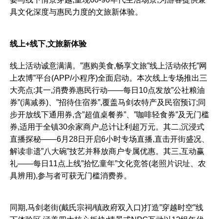
具文化深度与惠民力度的文旅新体验。
线上+线下,文旅新体验
线上活动诚意满满。”惠购美食,畅享文旅”线上活动依托”网
上农博”平台(APP/小程序)全面启动。本次线上专场推出三
大亮点:其一,消费券惠民行动——每日10点发放”公社粮油
券”(满减券)、”招待住宿券”,覆盖马剑农特产及民宿预订;同
步开放线下通用券,含”超值桌餐券”、”咖啡轻食券”及无门槛
券,适用于全镇30余家商户,总计让利超万元。其二,沉浸式
直播探秘——6月28日开启6小时专场直播,直击开街盛况、
解读非遗”八大碗”技艺并释放商户专属优惠。其三,互动赢
礼——每日11点上线”拾忆童年”文化竞答(老照片识址、农
具辨用),参与者可获无门槛消费券。
同期,马剑老街(戴氏宗祠/镇政府双入口)打造”穿越时空”线