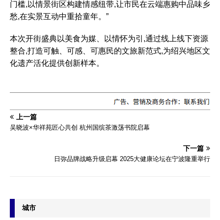
门槛,以情景街区构建情感纽带,让市民在云端惠购中品味乡
愁,在实景互动中重拾童年。”
本次开街盛典以美食为媒、以情怀为引,通过线上线下资源
整合,打造可触、可感、可惠民的文旅新范式,为绍兴地区文
化遗产活化提供创新样本。
上一篇
吴晓波×华祥苑匠心共创 杭州国缤茶激荡书院启幕
下一篇
日弥品牌战略升级启幕 2025大健康论坛在宁波隆重举行
城市