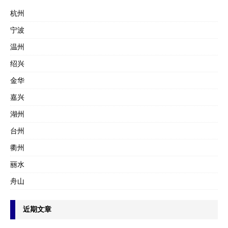
杭州
宁波
温州
绍兴
金华
嘉兴
湖州
台州
衢州
丽水
舟山
近期文章