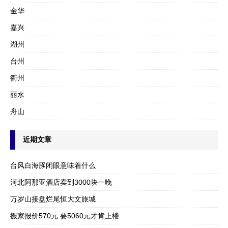
金华
嘉兴
湖州
台州
衢州
丽水
舟山
近期文章
台风白海豚闭眼意味着什么
河北阿那亚酒店卖到3000块一晚
万岁山接盘烂尾恒大文旅城
搬家报价570元 要5060元才肯上楼