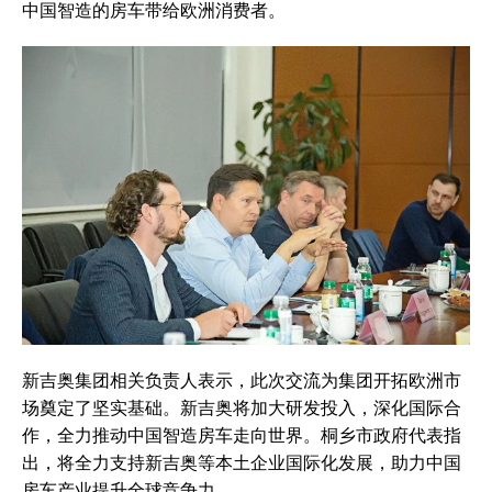
中国智造的房车带给欧洲消费者。
新吉奥集团相关负责人表示，此次交流为集团开拓欧洲市
场奠定了坚实基础。新吉奥将加大研发投入，深化国际合
作，全力推动中国智造房车走向世界。桐乡市政府代表指
出，将全力支持新吉奥等本土企业国际化发展，助力中国
房车产业提升全球竞争力。