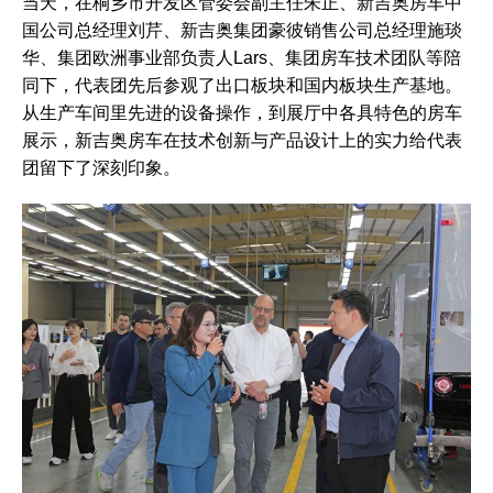
当天，在桐乡市开发区管委会副主任朱正、新吉奥房车中
国公司总经理刘芹、新吉奥集团豪彼销售公司总经理施琰
华、集团欧洲事业部负责人Lars、集团房车技术团队等陪
同下，代表团先后参观了出口板块和国内板块生产基地。
从生产车间里先进的设备操作，到展厅中各具特色的房车
展示，新吉奥房车在技术创新与产品设计上的实力给代表
团留下了深刻印象。